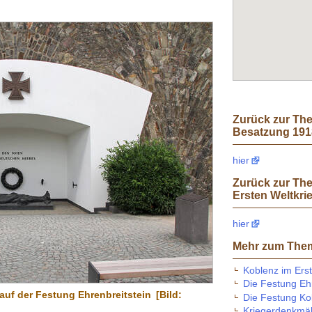
Zurück zur The
Besatzung 1918
hier
Zurück zur Th
Ersten Weltkri
hier
Mehr zum The
Koblenz im Erst
Die Festung Ehr
uf der Festung Ehrenbreitstein
[Bild:
Die Festung Ko
Kriegerdenkmäl