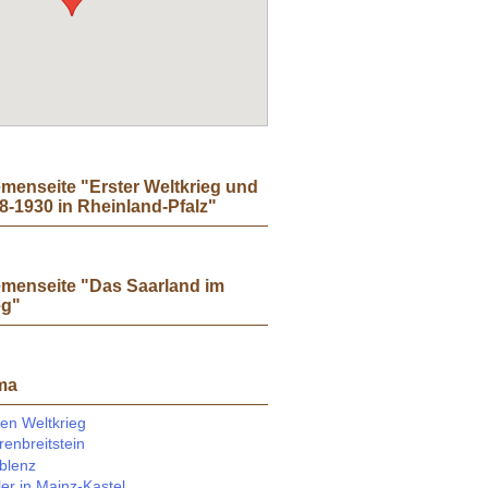
menseite "Erster Weltkrieg und
-1930 in Rheinland-Pfalz"
emenseite "Das Saarland im
eg"
ma
en Weltkrieg
enbreitstein
blenz
er in Mainz-Kastel