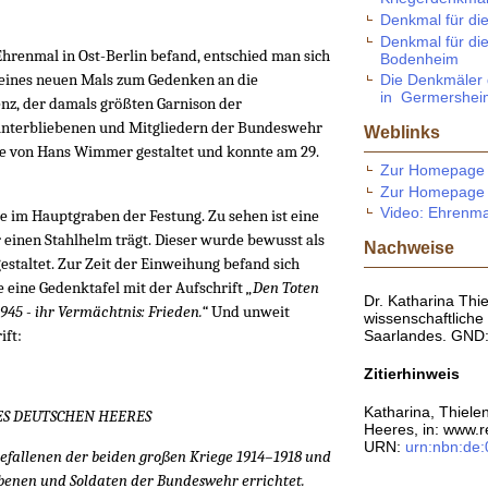
Denkmal für di
Denkmal für die
 Ehrenmal in Ost-Berlin befand, entschied man sich
Bodenheim
g eines neuen Mals zum Gedenken an die
Die Denkmäler 
in Germersheim
enz, der damals größten Garnison der
nterbliebenen und Mitgliedern der Bundeswehr
Weblinks
e von Hans Wimmer gestaltet und konnte am 29.
Zur Homepage 
Zur Homepage d
Video: Ehrenma
e im Hauptgraben der Festung. Zu sehen ist eine
r einen Stahlhelm trägt. Dieser wurde bewusst als
Nachweise
staltet. Zur Zeit der Einweihung befand sich
e eine Gedenktafel mit der Aufschrift
„Den Toten
Dr. Katharina Thie
1945 - ihr Vermächtnis: Frieden.“
Und unweit
wissenschaftliche 
ift:
Saarlandes. GND
Zitierhinweis
Katharina, Thiel
S DEUTSCHEN HEERES
Heeres, in: www.r
URN:
urn:nbn:de
efallenen der beiden großen Kriege 1914–1918 und
benen und Soldaten der Bundeswehr errichtet.