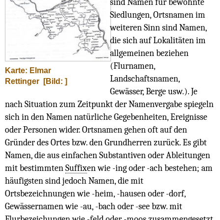
sind Namen für bewohnte
Siedlungen, Ortsnamen im
weiteren Sinn sind Namen,
die sich auf Lokalitäten im
allgemeinen beziehen
(Flurnamen,
Karte: Elmar
Landschaftsnamen,
Rettinger
[Bild: ]
Gewässer, Berge usw.). Je
nach Situation zum Zeitpunkt der Namenvergabe spiegeln
sich in den Namen natürliche Gegebenheiten, Ereignisse
oder Personen wider. Ortsnamen gehen oft auf den
Gründer des Ortes bzw. den Grundherren zurück. Es gibt
Namen, die aus einfachen Substantiven oder Ableitungen
mit bestimmten
Suffix
en wie -ing oder -ach bestehen; am
häufigsten sind jedoch Namen, die mit
Ortsbezeichnungen wie -heim, -hausen oder -dorf,
Gewässernamen wie -au, -bach oder -see bzw. mit
Flurbezeichungen wie -feld oder -moos zusammengesetzt