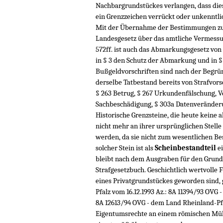
Nachbargrundstückes verlangen, dass die
ein Grenzzeichen verrückt oder unkenntli
Mit der Übernahme der Bestimmungen zu
Landesgesetz über das amtliche Vermess
572ff. ist auch das Abmarkungsgesetz von
in § 3 den Schutz der Abmarkung und in §
Bußgeldvorschriften sind nach der Begr
derselbe Tatbestand bereits von Strafvor
§ 263 Betrug, § 267 Urkundenfälschung, 
Sachbeschädigung, § 303a Datenveränderu
Historische Grenzsteine, die heute keine
nicht mehr an ihrer ursprünglichen Stelle
werden, da sie nicht zum wesentlichen Be
solcher Stein ist als
Scheinbestandteil
ei
bleibt nach dem Ausgraben für den Grunds
Strafgesetzbuch. Geschichtlich wertvolle 
eines Privatgrundstückes geworden sind,
Pfalz vom 16.12.1993 Az.: 8A 11394/93 OVG 
8A 12613/94 OVG - dem Land Rheinland-Pfa
Eigentumsrechte an einem römischen Mühl