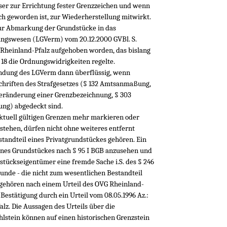
ser zur Errichtung fester Grenzzeichen und wenn
ch geworden ist, zur Wiederherstellung mitwirkt.
r Abmarkung der Grundstücke in das
ungswesen (LGVerm) vom 20.12.2000 GVBl. S.
 Rheinland-Pfalz aufgehoben worden, das bislang
 18 die Ordnungswidrigkeiten regelte.
ündung des LGVerm dann überflüssig, wenn
schriften des Strafgesetzes (§ 132 Amtsanmaßung,
Veränderung einer Grenzbezeichnung, § 303
ng) abgedeckt sind.
 aktuell gültigen Grenzen mehr markieren oder
 stehen, dürfen nicht ohne weiteres entfernt
standteil eines Privatgrundstückes gehören. Ein
nes Grundstückes nach § 95 I BGB anzusehen und
tückseigentümer eine fremde Sache i.S. des § 246
Funde - die nicht zum wesentlichen Bestandteil
 gehören nach einem Urteil des OVG Rheinland-
- Bestätigung durch ein Urteil vom 08.05.1996 Az.:
lz. Die Aussagen des Urteils über die
stein können auf einen historischen Grenzstein