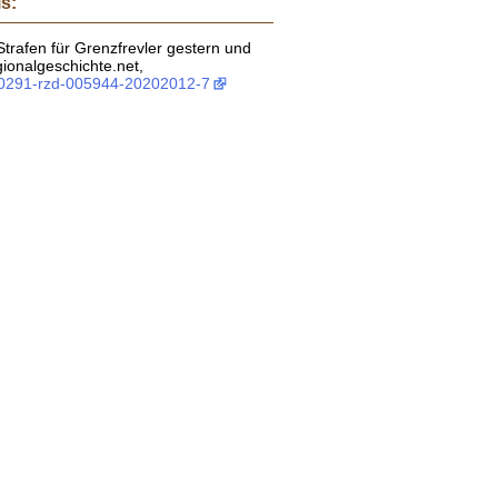
is:
 Strafen für Grenzfrevler gestern und
gionalgeschichte.net,
:0291-rzd-005944-20202012-7