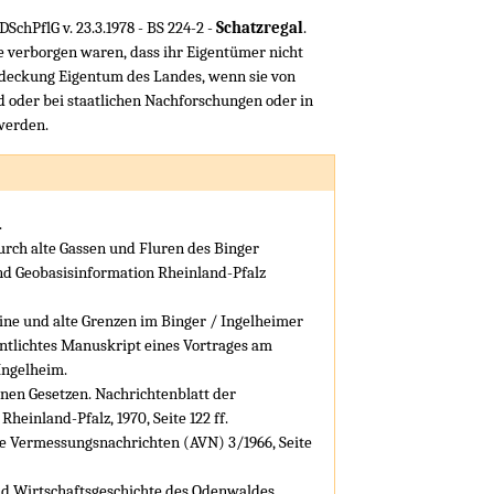
SchPflG v. 23.3.1978 - BS 224-2 -
Schatzregal
.
ge verborgen waren, dass ihr Eigentümer nicht
tdeckung Eigentum des Landes, wenn sie von
 oder bei staatlichen Nachforschungen oder in
werden.
.
urch alte Gassen und Fluren des Binger
d Geobasisinformation Rheinland-Pfalz
eine und alte Grenzen im Binger / Ingelheimer
tlichtes Manuskript eines Vortrages am
Ingelheim.
nen Gesetzen. Nachrichtenblatt der
einland-Pfalz, 1970, Seite 122 ff.
ne Vermessungsnachrichten (AVN) 3/1966, Seite
nd Wirtschaftsgeschichte des Odenwaldes.