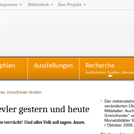
Regionen
Bibliothek
Das Projekt
phien
Ausstellungen
Recherche
Institutionen, Quellen, Literatu
ner, Grenzfrevler Strafen
Der nebenstehen
evler gestern und heute
veränderten Üb
Mittelalter. Au
Grenzfrevler" ve
Monatsblätter 
ze verrückt! Und alles Volk soll sagen: Amen.
/ Oktober 2006.