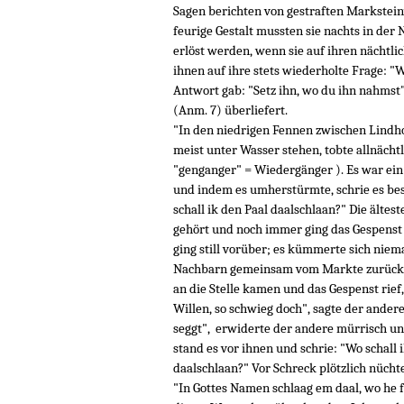
Sagen berichten von gestraften Markstein
feurige Gestalt mussten sie nachts in der
erlöst werden, wenn sie auf ihren nächt
ihnen auf ihre stets wiederholte Frage: "W
Antwort gab: "Setz ihn, wo du ihn nahmst"
(Anm. 7) überliefert.
"In den niedrigen Fennen zwischen Lindh
meist unter Wasser stehen, tobte allnächt
"genganger" = Wiedergänger ). Es war ei
und indem es umherstürmte, schrie es bes
schall ik den Paal daalschlaan?" Die ältes
gehört und noch immer ging das Gespenst 
ging still vorüber; es kümmerte sich ni
Nachbarn gemeinsam vom Markte zurück, 
an die Stelle kamen und das Gespenst rief,
Willen, so schwieg doch", sagte der andere,
seggt", erwiderte der andere mürrisch und
stand es vor ihnen und schrie: "Wo schall 
daalschlaan?" Vor Schreck plötzlich nüch
"In Gottes Namen schlaag em daal, wo he f