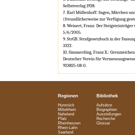
Selbstverlag 1928.
7. Karl Müllenhoff: Sagen, Märchen und L
(freundlicherweise zur Verfügung geste
8. Weinert, Franz: Der Steigsteinträge
5/6/2005.
9. StrGB. Strafgesetzbuch in der Fassu
3322.
10. Simmerding, Franz X.: Grenzzeichen,
Deutscher Verein für Vermessungswese
923825-08-0.
Regionen
Bibliothek
Hunsrück
Aufsätze
Mittelrhein
Biographien
Naheland
Ausstellungen
Pfalz
Recherche
Rheinhessen
Glossar
Rhein-Lahn
Saarland