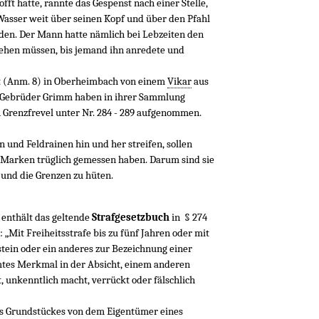
ft hatte, rannte das Gespenst nach einer Stelle,
 Wasser weit über seinen Kopf und über den Pfahl
den. Der Mann hatte nämlich bei Lebzeiten den
ehen müssen, bis jemand ihn anredete und
ert (Anm. 8) in Oberheimbach von einem
Vikar
aus
e Gebrüder Grimm haben in ihrer Sammlung
 Grenzfrevel unter Nr. 284 - 289 aufgenommen.
n und Feldrainen hin und her streifen, sollen
Marken trüglich gemessen haben. Darum sind sie
nd die Grenzen zu hüten.
enthält das geltende
Strafgesetzbuch
in § 274
„Mit Freiheitsstrafe bis zu fünf Jahren oder mit
stein oder ein anderes zur Bezeichnung einer
tes Merkmal in der Absicht, einem anderen
 unkenntlich macht, verrückt oder fälschlich
es Grundstückes von dem Eigentümer eines