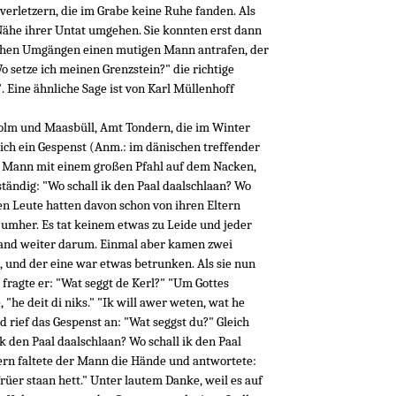
verletzern, die im Grabe keine Ruhe fanden. Als
 Nähe ihrer Untat umgehen. Sie konnten erst dann
lichen Umgängen einen mutigen Mann antrafen, der
o setze ich meinen Grenzstein?" die richtige
. Eine ähnliche Sage ist von Karl Müllenhoff
olm und Maasbüll, Amt Tondern, die im Winter
lich ein Gespenst (Anm.: im dänischen treffender
n Mann mit einem großen Pfahl auf dem Nacken,
tändig: "Wo schall ik den Paal daalschlaan? Wo
ten Leute hatten davon schon von ihren Eltern
umher. Es tat keinem etwas zu Leide und jeder
emand weiter darum. Einmal aber kamen zwei
und der eine war etwas betrunken. Als sie nun
 fragte er: "Wat seggt de Kerl?" "Um Gottes
 "he deit di niks." "Ik will awer weten, wat he
 rief das Gespenst an: "Wat seggst du?" Gleich
ik den Paal daalschlaan? Wo schall ik den Paal
tern faltete der Mann die Hände und antwortete:
rüer staan hett." Unter lautem Danke, weil es auf