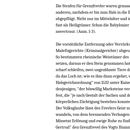
Die Strafen für Grenzfrevler waren grau
anderen, nachdem er bis zum Hals in die 
abgepflügt. Nicht nur im Mittelalter und
fast als Heiligtümer. Schon die Babylonier
anvertraut. (Anm. 1-3).
Die vorsätzliche Entfernung oder Verrüc
Malefizgerichte (Kriminalgerichte) abgeurt
So bestimmten rheinische Weistümer des 16
setzen, daraus er den Stein genommen hat,
scharf schleifen, zwei ungezähmte Tiere 
da das Loch ist; wie es ihm dann ergehet, 
Halsgerichsordnung" von 1532 unter Kaiser 
denjenigen, "der böswillig Marksteine ver
fest, die "je nach Gestalt der Sachen und 
körperlichen Züchtigung bestehen konnte
Der Volksglaube lässt des Frevlers Geist z
wandeln, von dem brennenden Verlangen 
Missetat Erlösung und ewige Ruhe zu finde
Gertrud" den Grenzfrevel des Vogts Humme