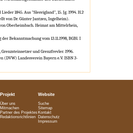
ieder 1845. Aus "Slesvigland", 15. Jg. 1994. H.2
llt von Dr. Günter Jantzen, Ingelheim).
r von Oberheimbach. Heimat am Mittelrhein,
ng der Bekanntmachung vom 13.11.1998, BGBl. I
 Grenzsteinsetzer und Grenzfrevler. 1996.
n (DVW) Landesverein Bayern e.V. ISBN 3-
Projekt
Website
Über uns
Suche
Mitmachen
Sitemap
Partner des Projektes
Kontakt
Redaktionsrichtlinien
Datenschutz
Impressum