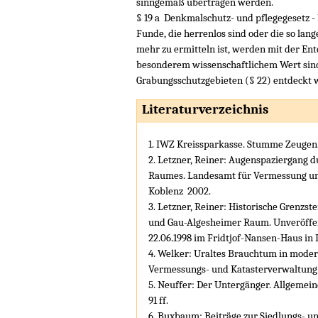
sinngemäß übertragen werden.
§ 19 a Denkmalschutz- und pflegegesetz - D
Funde, die herrenlos sind oder die so lan
mehr zu ermitteln ist, werden mit der En
besonderem wissenschaftlichem Wert sind
Grabungsschutzgebieten (§ 22) entdeckt 
Literaturverzeichnis
1. IWZ Kreissparkasse. Stumme Zeugen
2. Letzner, Reiner: Augenspaziergang d
Raumes. Landesamt für Vermessung un
Koblenz 2002.
3. Letzner, Reiner: Historische Grenzst
und Gau-Algesheimer Raum. Unveröffen
22.06.1998 im Fridtjof-Nansen-Haus in 
4. Welker: Uraltes Brauchtum in moder
Vermessungs- und Katasterverwaltung Rh
5. Neuffer: Der Untergänger. Allgemei
91 ff.
6. Buxbaum: Beiträge zur Siedlungs- u