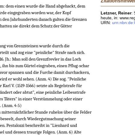
Zitationshinwe
sam: dem einen wurde die Hand abgehackt, dem
Erde eingegraben worden war, der Kopf
Letzner, Reiner
:
heute, in: www.re
 in den Jahrhunderten danach galten die Grenzen
URN:
urn:nbn:de
 hatten sie direkt dem Schutz der Götter
kung von Grenzsteinen wurde durch die
eilt und zog eine "peinliche" Strafe nach sich.
. Jh.: Man soll den Grenzfrevler in das Loch
 ihn bis zum Gürtel eingraben, einen Pflug-schar
davor spannen und die Furche damit durchackern,
wird er wohl sehen. (Anm. 4) Die sog. "Peinliche
Karl V. (1519-1566) setzte als Regelstrafe für
ändert oder abtut", eine peinliche Leibesstrafe
des Täters" in einer Verstümmelung oder einer
. (Anm. 4-5)
u mitternächtlicher Stunde ruhelos über die Felder
beseelt, durch Wiedergutmachung seiner
n. Pestalozzi beschreibt in "Lienhard und
l und dessen traurige Folgen. (Anm. 6) Alte