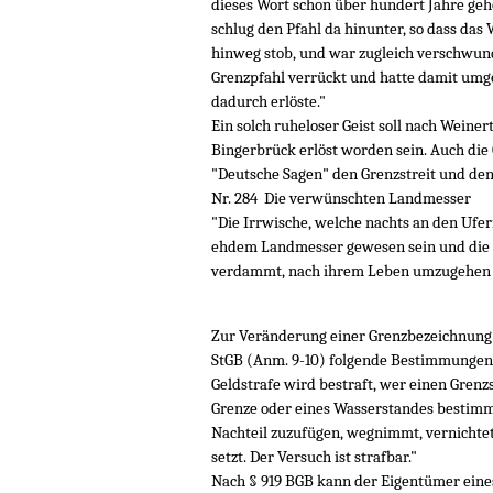
dieses Wort schon über hundert Jahre gehof
schlug den Pfahl da hinunter, so dass das
hinweg stob, und war zugleich verschwun
Grenzpfahl verrückt und hatte damit umg
dadurch erlöste."
Ein solch ruheloser Geist soll nach Wein
Bingerbrück erlöst worden sein. Auch di
"Deutsche Sagen" den Grenzstreit und den
Nr. 284 Die verwünschten Landmesser
"Die Irrwische, welche nachts an den Ufer
ehdem Landmesser gewesen sein und die 
verdammt, nach ihrem Leben umzugehen u
Zur Veränderung einer Grenzbezeichnung 
StGB (Anm. 9-10) folgende Bestimmungen: 
Geldstrafe wird bestraft, wer einen Grenz
Grenze oder eines Wasserstandes bestimm
Nachteil zuzufügen, wegnimmt, vernichtet,
setzt. Der Versuch ist strafbar."
Nach § 919 BGB kann der Eigentümer ein