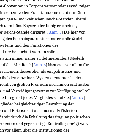
hs-Conventen in Corpore versammlet seynd, zeiget
in seinem vollen Pracht: Indeme nicht nur Chur-
gen geist- und weltlichen Reichs-Ständen überall
ach dem Röm. Kayser oder König erscheinet,
 Reichs-Stände dirigiret“.
[
Anm. 5
]
Die hier von
g des Reichstagsdirektoriums erschließt sich
ssystems und den Funktionen des
 kurz beleuchtet werden sollen.
e auch immer näher zu definierenden) Modells
auf das Alte Reich
[
Anm. 6
]
lässt es – vor allem für
scheinen, dieses eher als ein politisches und
lexibel den einzelnen "Systemelementen" – den
 relativen großen Freiraum nach innen und außen
s- und Verteidigungssystem zur Verfügung stellte“,
ale Integrität jedes Mitgliedes schützte.
[
Anm. 7
]
sglieder bei gleichzeitiger Bewahrung der
 und Reichsrecht auch normativ fixierten
amit durch die Erhaltung des fragilen politischen
ementen und gegenseitige Kontrolle geprägt war.
ch vor allem über die Institutionen der