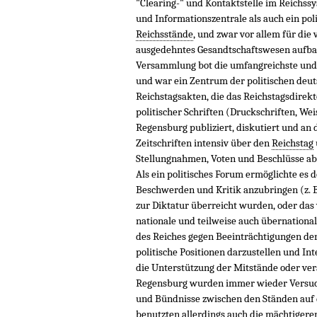
"Clearing-" und Kontaktstelle im Reichss
und Informationszentrale als auch ein pol
Reichsstände
, und zwar vor allem für die 
ausgedehntes Gesandtschaftswesen aufba
Versammlung bot die umfangreichste und 
und war ein Zentrum der politischen deutsc
Reichstagsakten, die das Reichstagsdirekt
politischer Schriften (Druckschriften, We
Regensburg publiziert, diskutiert und an 
Zeitschriften intensiv über den
Reichstag
Stellungnahmen, Voten und Beschlüsse ab
Als ein politisches Forum ermöglichte es 
Beschwerden und Kritik anzubringen (z. 
zur Diktatur überreicht wurden, oder das
nationale und teilweise auch übernationale
des Reiches gegen Beeinträchtigungen der
politische Positionen darzustellen und Int
die Unterstützung der Mitstände oder ver
Regensburg wurden immer wieder Versuch
und Bündnisse zwischen den Ständen auf 
benutzten allerdings auch die mächtiger