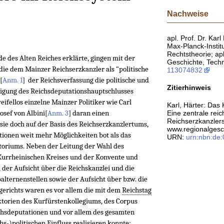
Nachweise
apl. Prof. Dr. Karl
Max-Planck-Instit
Rechtstheorie; ap
de des Alten Reiches erklärte, gingen mit der
Geschichte, Tech
die dem Mainzer Reichserzkanzler als "politische
113074832
[
Anm. 1
]
der Reichsverfassung die politische und
Zitierhinweis
inigung des Reichsdeputationshauptschlusses
ifellos einzelne Mainzer Politiker wie Carl
Karl, Härter: Das
osef von Albini
[
Anm. 3
]
daran einen
Eine zentrale reic
Reichserzkanzlers
 sie doch auf der Basis des Reichserzkanzlertums,
www.regionalgesch
ionen weit mehr Möglichkeiten bot als das
URN:
urn:nbn:de
itoriums. Neben der Leitung der Wahl des
Kurrheinischen Kreises und der Konvente und
 der Aufsicht über die Reichskanzlei und die
alternenstellen sowie der Aufsicht über bzw. die
erichts waren es vor allem die mit dem
Reichstag
torien des Kurfürstenkollegiums, des Corpus
chsdeputationen und vor allem des gesamten
hs-)politischen Einfluss realisieren konnte: