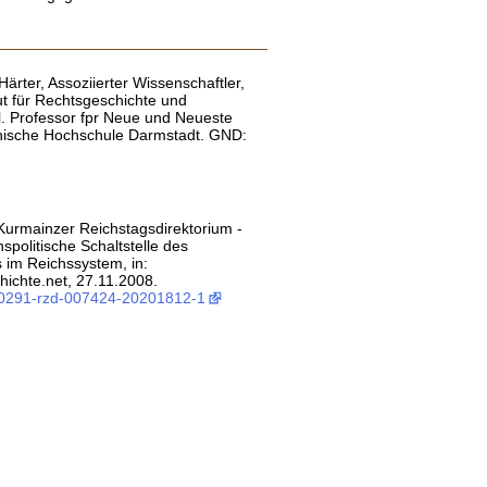
 Härter, Assoziierter Wissenschaftler,
ut für Rechtsgeschichte und
l. Professor fpr Neue und Neueste
nische Hochschule Darmstadt. GND:
 Kurmainzer Reichstagsdirektorium -
hspolitische Schaltstelle des
 im Reichssystem, in:
ichte.net, 27.11.2008.
:0291-rzd-007424-20201812-1