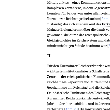
Mittelpunktes – eines Kommunikationsma
komplexen Verfahrens, in dem Gegensätze 
konnten: für beides war unter allen Rei
Kurmainzer Reichstagsdirektorium
[
Anm. 
zuständig, das sich aus dem Amt des
Erzka
Mainzer Erzkanzleramt über die damit ve
gewonnen, die durch das reichspolitische 
Gleichgewichtes im Reichssystem und dabe
mindermächtigen Stände bestimmt war.
[
II
Für den Kurmainzer Reichserzkanzler war 
wichtigste institutionalisierte Schaltstel
Zentrum der reichspolitischen Kommunik
reichhaltiges Repertoire von Mitteln und 
Geschehnisse am
Reichstag
und die Reichs
Grundsätzliche Funktionen des Reichstag
Kurmainzer Reichstagskanzlei entwickelt, 
Jahrhundert herausbildete und in der erste
verfestigte.
[
Anm. 20
]
Die langfristige Ver