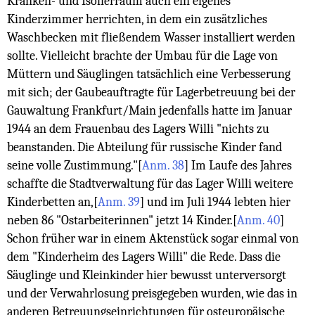
Kranken- und Isolierraum auch ein eigenes
Kinderzimmer herrichten, in dem ein zusätzliches
Waschbecken mit fließendem Wasser installiert werden
sollte. Vielleicht brachte der Umbau für die Lage von
Müttern und Säuglingen tatsächlich eine Verbesserung
mit sich; der Gaubeauftragte für Lagerbetreuung bei der
Gauwaltung Frankfurt/Main jedenfalls hatte im Januar
1944 an dem Frauenbau des Lagers Willi "nichts zu
beanstanden. Die Abteilung für russische Kinder fand
seine volle Zustimmung."
[
Anm. 38
]
Im Laufe des Jahres
schaffte die Stadtverwaltung für das Lager Willi weitere
Kinderbetten an,
[
Anm. 39
]
und im Juli 1944 lebten hier
neben 86 "Ostarbeiterinnen" jetzt 14 Kinder.
[
Anm. 40
]
Schon früher war in einem Aktenstück sogar einmal von
dem "Kinderheim des Lagers Willi" die Rede. Dass die
Säuglinge und Kleinkinder hier bewusst unterversorgt
und der Verwahrlosung preisgegeben wurden, wie das in
anderen Betreuungseinrichtungen für osteuropäische