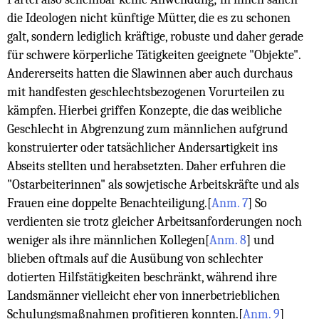
die Ideologen nicht künftige Mütter, die es zu schonen
galt, sondern lediglich kräftige, robuste und daher gerade
für schwere körperliche Tätigkeiten geeignete "Objekte".
Andererseits hatten die Slawinnen aber auch durchaus
mit handfesten geschlechtsbezogenen Vorurteilen zu
kämpfen. Hierbei griffen Konzepte, die das weibliche
Geschlecht in Abgrenzung zum männlichen aufgrund
konstruierter oder tatsächlicher Andersartigkeit ins
Abseits stellten und herabsetzten. Daher erfuhren die
"Ostarbeiterinnen" als sowjetische Arbeitskräfte und als
Frauen eine doppelte Benachteiligung.
[
Anm. 7
]
So
verdienten sie trotz gleicher Arbeitsanforderungen noch
weniger als ihre männlichen Kollegen
[
Anm. 8
]
und
blieben oftmals auf die Ausübung von schlechter
dotierten Hilfstätigkeiten beschränkt, während ihre
Landsmänner vielleicht eher von innerbetrieblichen
Schulungsmaßnahmen profitieren konnten.
[
Anm. 9
]