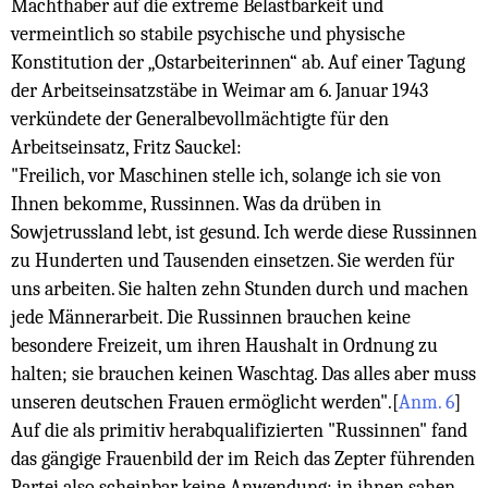
Machthaber auf die extreme Belastbarkeit und
vermeintlich so stabile psychische und physische
Konstitution der „Ostarbeiterinnen“ ab. Auf einer Tagung
der Arbeitseinsatzstäbe in Weimar am 6. Januar 1943
verkündete der Generalbevollmächtigte für den
Arbeitseinsatz, Fritz Sauckel:
"Freilich, vor Maschinen stelle ich, solange ich sie von
Ihnen bekomme, Russinnen. Was da drüben in
Sowjetrussland lebt, ist gesund. Ich werde diese Russinnen
zu Hunderten und Tausenden einsetzen. Sie werden für
uns arbeiten. Sie halten zehn Stunden durch und machen
jede Männerarbeit. Die Russinnen brauchen keine
besondere Freizeit, um ihren Haushalt in Ordnung zu
halten; sie brauchen keinen Waschtag. Das alles aber muss
unseren deutschen Frauen ermöglicht werden".
[
Anm. 6
]
Auf die als primitiv herabqualifizierten "Russinnen" fand
das gängige Frauenbild der im Reich das Zepter führenden
Partei also scheinbar keine Anwendung; in ihnen sahen