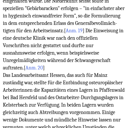
eingehalten wurde. Die Niederkunft selbst sollte in
speziellen "Gebärbaracken" erfolgen – "in einfachster aber
in hygienisch einwandfreier Form", so die Formulierung
in dem entsprechenden Erlass des Generalbevollmäch­
tigten für den Arbeitseinsatz.
[
Anm. 19
]
Die Einweisung in
eine deutsche Klinik war nach den offiziellen
Vorschriften nicht gestattet und durfte nur
ausnahmsweise erfolgen, wenn beispielsweise
Unregelmäßigkeiten während der Schwangerschaft
auftraten.
[
Anm. 20
]
Das Landesarbeitsamt Hessen, das auch für Mainz
zuständig war, stellte für die Entbindung osteuropäischer
Arbeiterinnen die Kapazitäten eines Lagers in Pfaffenwald
bei Bad Hersfeld und des Ostarbeiter-Durchgangslagers in
Kelsterbach zur Verfügung. In beiden Lagern wurden
gleichzeitig auch Abtreibungen vorgenommen. Einige
wenige Dokumente und mündliche Hinweise lassen nur
vermuten, unter welch schrecklichen Umständen die