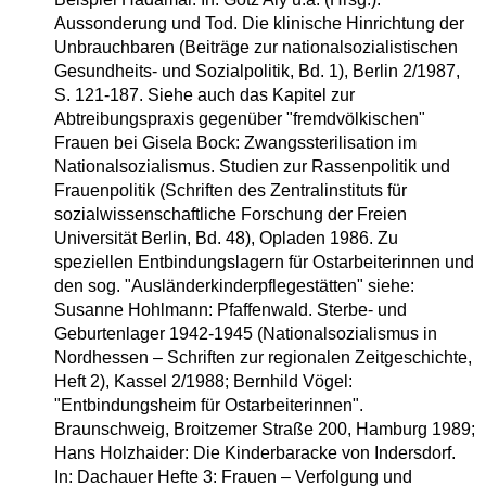
Aussonderung und Tod. Die klinische Hinrichtung der
Unbrauchbaren (Beiträge zur nationalsozialistischen
Gesundheits- und Sozialpolitik, Bd. 1), Berlin 2/1987,
S. 121-187. Siehe auch das Kapitel zur
Abtreibungspraxis gegenüber "fremdvölkischen"
Frauen bei Gisela Bock: Zwangssterilisation im
Nationalsozialismus. Studien zur Rassenpolitik und
Frauenpolitik (Schriften des Zentralinstituts für
sozialwissenschaftliche Forschung der Freien
Universität Berlin, Bd. 48), Opladen 1986. Zu
speziellen Entbindungslagern für Ostarbeiterinnen und
den sog. "Ausländerkinderpflegestätten" siehe:
Susanne Hohlmann: Pfaffenwald. Sterbe- und
Geburtenlager 1942-1945 (Nationalsozialismus in
Nordhessen – Schriften zur regionalen Zeitgeschichte,
Heft 2), Kassel 2/1988; Bernhild Vögel:
"Entbindungsheim für Ostarbeiterinnen".
Braunschweig, Broitzemer Straße 200, Hamburg 1989;
Hans Holzhaider: Die Kinderbaracke von Indersdorf.
In: Dachauer Hefte 3: Frauen – Verfolgung und