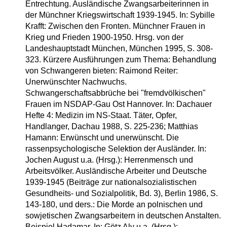
Entrechtung. Ausländische Zwangsarbeiterinnen in
der Münchner Kriegswirtschaft 1939-1945. In: Sybille
Krafft: Zwischen den Fronten. Münchner Frauen in
Krieg und Frieden 1900-1950. Hrsg. von der
Landeshauptstadt München, München 1995, S. 308-
323. Kürzere Ausführungen zum Thema: Behandlung
von Schwangeren bieten: Raimond Reiter:
Unerwünschter Nachwuchs.
Schwangerschaftsabbrüche bei "fremdvölkischen"
Frauen im NSDAP-Gau Ost Hannover. In: Dachauer
Hefte 4: Medizin im NS-Staat. Täter, Opfer,
Handlanger, Dachau 1988, S. 225-236; Matthias
Hamann: Erwünscht und unerwünscht. Die
rassenpsychologische Selektion der Ausländer. In:
Jochen August u.a. (Hrsg.): Herrenmensch und
Arbeitsvölker. Ausländische Arbeiter und Deutsche
1939-1945 (Beiträge zur nationalsozialistischen
Gesundheits- und Sozialpolitik, Bd. 3), Berlin 1986, S.
143-180, und ders.: Die Morde an polnischen und
sowjetischen Zwangsarbeitern in deutschen Anstalten.
Beispiel Hadamar. In: Götz Aly u.a. (Hrsg.):