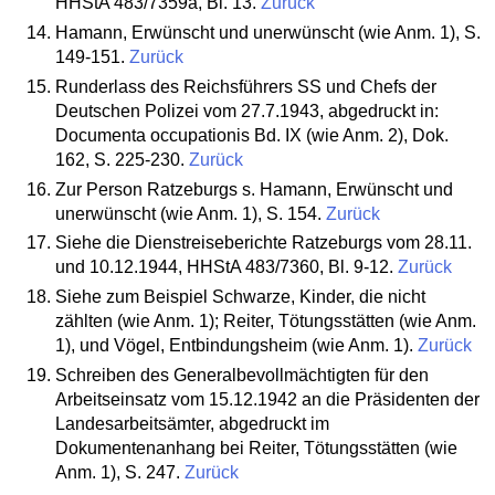
HHStA 483/7359a, Bl. 13.
Zurück
Hamann, Erwünscht und unerwünscht (wie Anm. 1), S.
149-151.
Zurück
Runderlass des Reichsführers SS und Chefs der
Deutschen Polizei vom 27.7.1943, abgedruckt in:
Documenta occupationis Bd. IX (wie Anm. 2), Dok.
162, S. 225-230.
Zurück
Zur Person Ratzeburgs s. Hamann, Erwünscht und
unerwünscht (wie Anm. 1), S. 154.
Zurück
Siehe die Dienstreiseberichte Ratzeburgs vom 28.11.
und 10.12.1944, HHStA 483/7360, Bl. 9-12.
Zurück
Siehe zum Beispiel Schwarze, Kinder, die nicht
zählten (wie Anm. 1); Reiter, Tötungs­stätten (wie Anm.
1), und Vögel, Entbindungsheim (wie Anm. 1).
Zurück
Schreiben des Generalbevollmächtigten für den
Arbeitseinsatz vom 15.12.1942 an die Präsidenten der
Landesarbeitsämter, abgedruckt im
Dokumentenanhang bei Reiter, Tötungsstätten (wie
Anm. 1), S. 247.
Zurück