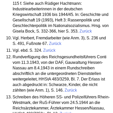
115 f. Siehe auch Rüdiger Hachtmann:
Industriearbeiterinnen in der deutschen
Kriegswirtschaft 1936 bis 1944/45. In: Geschichte und
Gesellschaft 19 (1993), Heft 3: Rassenpolitik und
Geschlechterpolitik im Nationalsozialismus. Hrsg. von
Gisela Bock, S. 332-366, hier S. 353.
Zurück
Vgl. Herbert, Fremdarbeiter (wie Anm. 3), S. 236 und
S. 491, Fußnote 67.
Zurück
Vgl. ebd. S. 324.
Zurück
Rundverfügung des Reichsgesundheitsführers Conti
vom 11.3.1943, von der DAF, Gauwaltung Hessen-
Nassau am 8.4.1943 in einem Rundschreiben
abschriftlich an die untergeordneten Dienststellen
weitergeleitet, HHStA 483/3259, Bl. 7. Der Erlass ist
auch abgedruckt in: Schwarze, Kinder, die nicht
zählten (wie Anm. 1), S. 146.
Zurück
Schreiben des Höheren SS- und Polizeiführers Rhein-
Westmark, der RuS-Führer vom 24.5.1944 an die
Reichsärztekammer, Ärztekammer Hessen/Nassau,