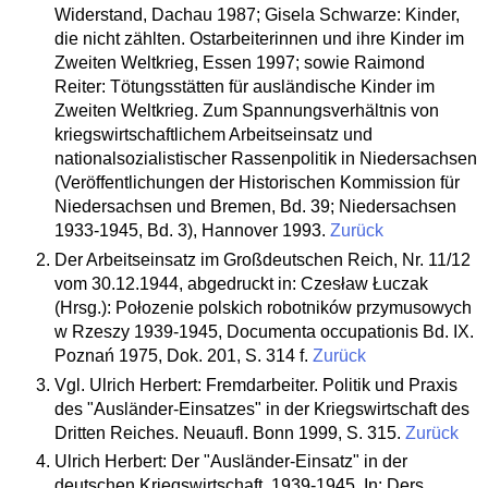
Widerstand, Dachau 1987; Gisela Schwarze: Kinder,
die nicht zählten. Ostarbeiterinnen und ihre Kinder im
Zweiten Weltkrieg, Essen 1997; sowie Raimond
Reiter: Tötungsstätten für ausländische Kinder im
Zweiten Weltkrieg. Zum Spannungsverhältnis von
kriegswirtschaftlichem Arbeitseinsatz und
nationalsozialistischer Rassenpolitik in Niedersachsen
(Veröffentlichungen der Historischen Kommission für
Niedersachsen und Bremen, Bd. 39; Niedersachsen
1933-1945, Bd. 3), Hannover 1993.
Zurück
Der Arbeitseinsatz im Großdeutschen Reich, Nr. 11/12
vom 30.12.1944, abgedruckt in: Czesław Łuczak
(Hrsg.): Połozenie polskich robotników przymusowych
w Rzeszy 1939-1945, Documenta occupationis Bd. IX.
Poznań 1975, Dok. 201, S. 314 f.
Zurück
Vgl. Ulrich Herbert: Fremdarbeiter. Politik und Praxis
des "Ausländer-Einsatzes" in der Kriegswirtschaft des
Dritten Reiches. Neuaufl. Bonn 1999, S. 315.
Zurück
Ulrich Herbert: Der "Ausländer-Einsatz" in der
deutschen Kriegswirtschaft, 1939-1945. In: Ders.