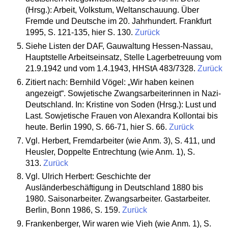
(Hrsg.): Arbeit, Volkstum, Weltanschauung. Über
Fremde und Deutsche im 20. Jahrhundert. Frankfurt
1995, S. 121-135, hier S. 130.
Zurück
Siehe Listen der DAF, Gauwaltung Hessen-Nassau,
Hauptstelle Arbeitseinsatz, Stelle Lagerbetreuung vom
21.9.1942 und vom 1.4.1943, HHStA 483/7328.
Zurück
Zitiert nach: Bernhild Vögel: „Wir haben keinen
angezeigt“. Sowjetische Zwangsarbeiterinnen in Nazi-
Deutschland. In: Kristine von Soden (Hrsg.): Lust und
Last. Sowjetische Frauen von Alexandra Kollontai bis
heute. Berlin 1990, S. 66-71, hier S. 66.
Zurück
Vgl. Herbert, Fremdarbeiter (wie Anm. 3), S. 411, und
Heusler, Doppelte Entrechtung (wie Anm. 1), S.
313.
Zurück
Vgl. Ulrich Herbert: Geschichte der
Ausländerbeschäftigung in Deutschland 1880 bis
1980. Saisonarbeiter. Zwangsarbeiter. Gastarbeiter.
Berlin, Bonn 1986, S. 159.
Zurück
Frankenberger, Wir waren wie Vieh (wie Anm. 1), S.