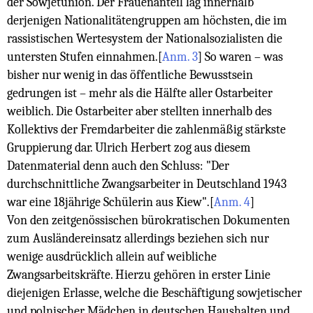
der Sowjetunion. Der Frauenanteil lag innerhalb
derjenigen Nationalitätengruppen am höchsten, die im
rassistischen Wertesystem der Nationalsozialisten die
untersten Stufen einnahmen.
[
Anm. 3
]
So waren – was
bisher nur wenig in das öffentliche Bewusstsein
gedrungen ist – mehr als die Hälfte aller Ostarbeiter
weiblich. Die Ostarbeiter aber stellten innerhalb des
Kollektivs der Fremdarbeiter die zahlenmäßig stärkste
Gruppierung dar. Ulrich Herbert zog aus diesem
Datenmaterial denn auch den Schluss: "Der
durchschnittliche Zwangsarbeiter in Deutschland 1943
war eine 18jährige Schülerin aus Kiew".
[
Anm. 4
]
Von den zeitgenössischen bürokratischen Dokumenten
zum Ausländereinsatz allerdings beziehen sich nur
wenige ausdrücklich allein auf weibliche
Zwangsarbeitskräfte. Hierzu gehören in erster Linie
diejenigen Erlasse, welche die Beschäftigung sowjetischer
und polnischer Mädchen in deutschen Haushalten und