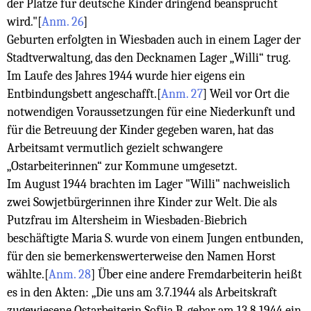
der Plätze für deutsche Kinder dringend beansprucht
wird."
[
Anm. 26
]
Geburten erfolgten in Wiesbaden auch in einem Lager der
Stadtverwaltung, das den Decknamen Lager „Willi“ trug.
Im Laufe des Jahres 1944 wurde hier eigens ein
Entbindungsbett angeschafft.
[
Anm. 27
]
Weil vor Ort die
notwendigen Voraussetzungen für eine Niederkunft und
für die Betreuung der Kinder gegeben waren, hat das
Arbeitsamt vermutlich gezielt schwangere
„Ostarbeiterinnen“ zur Kommune umgesetzt.
Im August 1944 brachten im Lager "Willi" nachweislich
zwei Sowjetbürgerinnen ihre Kinder zur Welt. Die als
Putzfrau im Altersheim in Wiesbaden-Biebrich
beschäftigte Maria S. wurde von einem Jungen entbunden,
für den sie bemerkenswerterweise den Namen Horst
wählte.
[
Anm. 28
]
Über eine andere Fremdarbeiterin heißt
es in den Akten: „Die uns am 3.7.1944 als Arbeitskraft
zugewiesene Ostarbeiterin Sofija B. gebar am 13.8.1944 ein