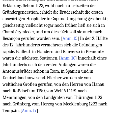
Erklärung. Schon 1123, wohl noch zu Lebzeiten der
Gründergeneration, erhielt die
Bruderschaft
die ersten
auswärtigen Hospitäler in Gapund Umgebung geschenkt;
gleichzeitig, vielleicht sogar noch früher, ließ sie sich in
Chambéry nieder, und um diese Zeit soll sie auch nach
Besançon gerufen worden sein.
[
Anm. 15
]
In der 2. Hälfte
des 12. Jahrhunderts vermehrten sich die Gründungen
rapide. Bailleul in Flandern und Ranverso in Piemonte
waren die nächsten Stationen.
[
Anm. 16
]
Innerhalb eines
Jahrhunderts nach den ersten Anfängen waren die
Antoniusbrüder schon in Rom, in Spanien und in
Deutschland anwesend. Hierher wurden sie von
weltlichen Großen gerufen, von den Herren von Hanau
nach Roßdorf um 1190, von Welf VI 1191 nach
Memmingen, von den
Landgrafen
von Thüringen 1193
nach Grünberg, vom Herzog von Mecklenburg 1222 nach
Tempzin.
[
Anm. 17
]