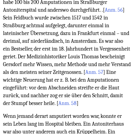
habe 100 bis 200 Amputationen im Straßburger
Antoniterspital und anderswo durchgeführt. .
[
Anm. 56
]
Sein Feldbuch wurde zwischen 1517 und 1542 in
Straßburg achtmal aufgelegt, darunter einmal in
lateinischer Übersetzung, dazu in Frankfurt einmal – und
dreimal, auf niederländisch, in Amsterdam. Es war also
ein Bestseller, der erst im 18. Jahrhundert in Vergessenheit
geriet. Der Medizinhistoriker Louis Thomas bescheinigt
Gersdorf mehr Wissen, mehr Methode und mehr Verstand
als den meisten seiner Zeitgenossen.
[
Anm. 57
]
Eine
wichtige Neuerung hat er z. B. bei den Amputationen
eingeführt: vor dem Abschneiden streifte er die Haut
zurück, und nachher zog er sie über den Schnitt, damit
der Stumpf besser heile.
[
Anm. 58
]
Wenn jemand derart amputiert worden war, konnte er
sein Leben lang im Hospital bleiben. Ein Antoniterhaus
war also unter anderem auch ein Krüppelheim. Ein