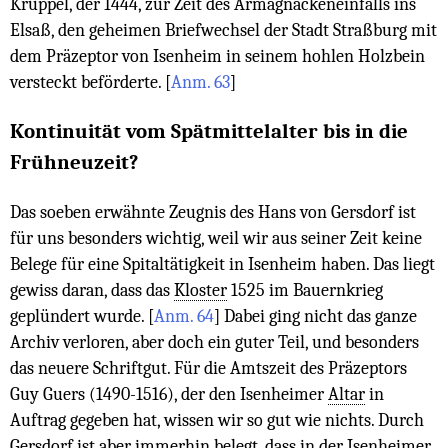
Krüppel, der 1444, zur Zeit des Armagnackeneinfalls ins
Elsaß, den geheimen Briefwechsel der Stadt Straßburg mit
dem Präzeptor von Isenheim in seinem hohlen Holzbein
versteckt beförderte.
[
Anm. 63
]
Kontinuität vom Spätmittelalter bis in die
Frühneuzeit?
Das soeben erwähnte Zeugnis des Hans von Gersdorf ist
für uns besonders wichtig, weil wir aus seiner Zeit keine
Belege für eine Spitaltätigkeit in Isenheim haben. Das liegt
gewiss daran, dass das
Kloster
1525 im Bauernkrieg
geplündert wurde.
[
Anm. 64
]
Dabei ging nicht das ganze
Archiv verloren, aber doch ein guter Teil, und besonders
das neuere Schriftgut. Für die Amtszeit des Präzeptors
Guy Guers (1490-1516), der den Isenheimer
Altar
in
Auftrag gegeben hat, wissen wir so gut wie nichts. Durch
Gersdorf ist aber immerhin belegt, dass in der Isenheimer