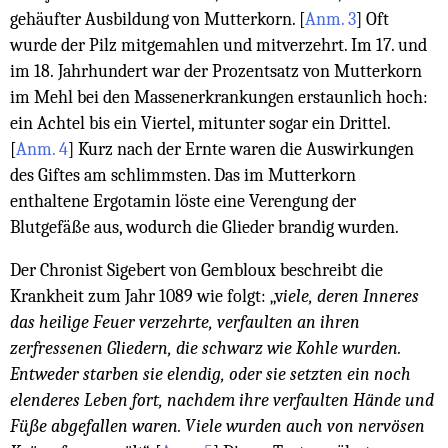
gehäufter Ausbildung von Mutterkorn.
[
Anm. 3
]
Oft
wurde der Pilz mitgemahlen und mitverzehrt. Im 17. und
im 18. Jahrhundert war der Prozentsatz von Mutterkorn
im Mehl bei den Massenerkrankungen erstaunlich hoch:
ein Achtel bis ein Viertel, mitunter sogar ein Drittel.
[
Anm. 4
]
Kurz nach der Ernte waren die Auswirkungen
des Giftes am schlimmsten. Das im Mutterkorn
enthaltene Ergotamin löste eine Verengung der
Blutgefäße aus, wodurch die Glie­der brandig wurden.
Der Chronist Sigebert von Gembloux beschreibt die
Krankheit zum Jahr 1089 wie folgt: „v
iele, deren Inneres
das heilige Feuer verzehrte, verfaulten an ihren
zerfressenen Gliedern, die schwarz wie Kohle wurden.
Entweder starben sie elendig, oder sie setzten ein noch
elenderes Leben fort, nachdem ihre verfaulten Hände und
Füße abgefallen waren. Viele wurden auch von nervösen