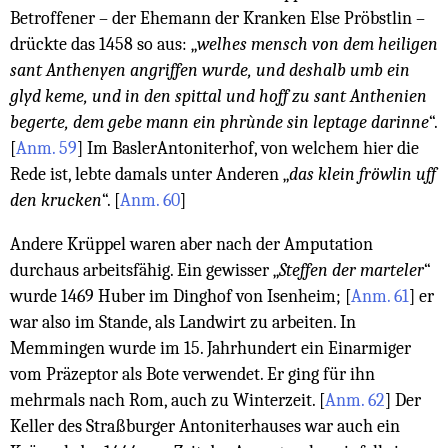
Betroffener – der Ehemann der Kranken Else Pröbstlin –
drückte das 1458 so aus: „
welhes mensch von dem heiligen
sant Anthenyen angriffen wurde, und deshalb umb ein
glyd keme, und in den spittal und hoff zu sant Anthenien
begerte, dem gebe mann ein phrùnde sin leptage darinne
“.
[
Anm. 59
]
Im BaslerAntoniterhof, von welchem hier die
Rede ist, lebte damals unter Anderen „
das klein fröwlin uff
den krucken
“.
[
Anm. 60
]
Andere Krüppel waren aber nach der Amputation
durchaus arbeitsfähig. Ein gewisser „
Steffen der marteler
“
wurde 1469 Huber im Dinghof von Isenheim;
[
Anm. 61
]
er
war also im Stande, als Landwirt zu arbeiten. In
Memmingen wurde im 15. Jahrhundert ein Einarmiger
vom Präzeptor als Bote verwendet. Er ging für ihn
mehrmals nach Rom, auch zu Winterzeit.
[
Anm. 62
]
Der
Keller des Straßburger Antoniterhauses war auch ein