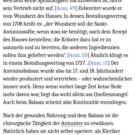
welchem keine Spitaltätigkeit nachzuweisen ist, hörte
sein Vertrieb nicht auf.
[
Anm. 49
]
Zubereitet wurde er
vom Wundarzt des Hauses. In dessen Bestallungsvertrag
von 1708 heißt es: „der Wundarzt soll die Sankt-
Antoniussalbe, wenn man sie benötigt, nach dem Rezept
des Hauses herstellen; die Kräuter dazu hat er zu
sammeln und zu bereiten, die anderen Ingredienzien
sollen ihm geliefert werden“.
[
Anm. 50
]
Ähnlich klingt es
in einem Bestallungsvertrag von 1727. .
[
Anm. 51
]
Der
Antoniusbalsam wurde also im 17. und 18. Jahrhundert
wieder produziert und vertrieben – oder wahrscheinlicher
immer noch. Denn wenn vorher lange Zeit keine Rede
mehr davon war, liegt das wohl allein am Quellenmangel.
Auch beim Balsam scheint also Kontinuität vorzuliegen.
Nach der gesunden Nahrung und dem Balsam ist die
chirurgische Tätigkeit der
Antoniter
zu erwähnen.
Natürlich haben sie nicht selbst operiert: als Kleriker