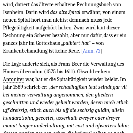
wird, datiert das älteste erhaltene Rechnungsbuch von
Isenheim. Darin wird
das alte Spital
erwähnt; von einem
neuen Spital hört man nichts; demnach muss jede
Pflegetätigkeit aufgehört haben. Zwar wird laut dieser
Rechnung ein Scherer bezahlt, aber nur dafür, dass er ein
ganzes Jahr im Gotteshaus „
palbiert hat
“ – von
Krankenbehandlung ist keine Rede.
[
Anm. 72
]
Die Lage änderte sich, als Franz Beer die Verwaltung des
Hauses übernahm (1575 bis 1611). Obwohl er kein
Antoniter
war, hat er die Spitaltätigkeit wieder belebt. Im
Jahr 1589 schrieb er: „
der schadhafften leut seindt gar vil
bei meiner verwaltung angenommen, den gliedern
geschnitten und wieder geheilt worden, deren mich etlich
uff dreissig, etlich auch bis uff die sechzig guldin, allein
handarztlohn, gecostet, usserhalb zweyer oder dreyer
monat langer underhaltung, mit cost und ufwarters lohn;