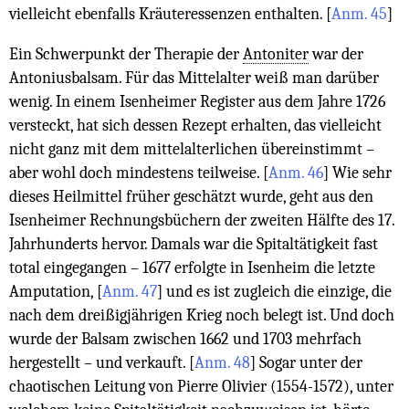
vielleicht ebenfalls Kräuteressenzen enthalten.
[
Anm. 45
]
Ein Schwerpunkt der Therapie der
Antoniter
war der
Antoniusbalsam. Für das Mittelalter weiß man darüber
wenig. In einem Isenheimer Register aus dem Jahre 1726
versteckt, hat sich dessen Rezept erhalten, das vielleicht
nicht ganz mit dem mittelalterlichen übereinstimmt –
aber wohl doch mindestens teilweise.
[
Anm. 46
]
Wie sehr
dieses Heil­mittel früher geschätzt wurde, geht aus den
Isenheimer Rechnungsbüchern der zweiten Hälfte des 17.
Jahrhunderts hervor. Damals war die Spitaltätigkeit fast
total ein­gegangen – 1677 erfolgte in Isenheim die letzte
Amputation,
[
Anm. 47
]
und es ist zugleich die einzige, die
nach dem dreißigjährigen Krieg noch belegt ist. Und doch
wurde der Balsam zwischen 1662 und 1703 mehrfach
hergestellt – und verkauft.
[
Anm. 48
]
Sogar unter der
chaotischen Leitung von Pierre Olivier (1554-1572), unter