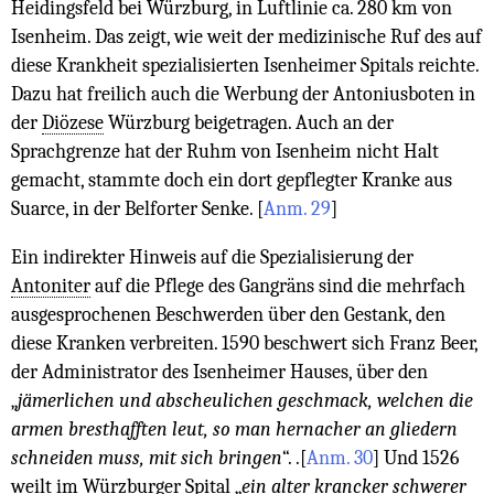
Heidingsfeld bei Würzburg, in Luftlinie ca. 280 km von
Isenheim. Das zeigt, wie weit der medizinische Ruf des auf
diese Krankheit spezialisierten Isenheimer Spitals reichte.
Dazu hat freilich auch die Werbung der Antoniusboten in
der
Diözese
Würzburg beigetragen. Auch an der
Sprachgrenze hat der Ruhm von Isenheim nicht Halt
gemacht, stammte doch ein dort gepflegter Kranke aus
Suarce, in der Belforter Senke.
[
Anm. 29
]
Ein indirekter Hinweis auf die Spezialisierung der
Antoniter
auf die Pflege des Gangräns sind die mehrfach
ausgesprochenen Beschwerden über den Gestank, den
diese Kranken verbreiten. 1590 beschwert sich Franz Beer,
der Administrator des Isenheimer Hauses, über den
„
jämerlichen und abscheulichen geschmack, welchen die
armen bresthafften leut, so man hernacher an gliedern
schneiden muss, mit sich bringen
“. .
[
Anm. 30
]
Und 1526
weilt im Würzburger Spital „
ein alter krancker schwerer