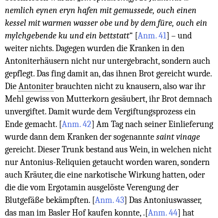
nemlich eynen eryn hafen mit gemussede, ouch einen
kessel mit warmen wasser obe und by dem füre, ouch ein
mylchgebende ku und ein bettstatt
“
[
Anm. 41
]
– und
weiter nichts. Dagegen wurden die Kranken in den
Antoniterhäusern nicht nur untergebracht, sondern auch
gepflegt. Das fing damit an, das ihnen Brot gereicht wurde.
Die
Antoniter
brauchten nicht zu knausern, also war ihr
Mehl gewiss von Mutterkorn gesäubert, ihr Brot demnach
unvergiftet. Damit wurde dem Vergiftungsprozess ein
Ende gemacht.
[
Anm. 42
]
Am Tag nach seiner Einlieferung
wurde dann dem Kranken der sogenannte
saint vinage
gereicht. Dieser Trunk bestand aus Wein, in welchen nicht
nur Antonius-Reliquien getaucht worden waren, sondern
auch Kräuter, die eine narkotische Wirkung hatten, oder
die die vom Ergotamin ausgelöste Verengung der
Blutgefäße bekämpften.
[
Anm. 43
]
Das Antoniuswasser,
das man im Basler Hof kaufen konnte, .
[
Anm. 44
]
hat