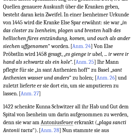
Quellen genauere Auskunft über die Kranken geben,
besteht daran kein Zweifel. In einer Isenheimer Urkunde
von 1445 wird die Kranke Else Spar erwähnt: sie war „
in
das closter zu Isenheim, plogen und bresten halb des
hellischen füres entzündung, komen, und ouch als ander
siechen uffgenomen
“ worden.
[
Anm. 24
]
Von Else
Pröbstlin wird 1458 gesagt, „e
s gienge ir ubel, ... ir were ir
hand als schwartz als ein kole
“.
[
Anm. 25
]
Ihr Mann
pflegte für sie „in sant Anthenien hoff“ zu Basel „s
ant
Anthenien wasser und anders
“ zu holen;
[
Anm. 26
]
und
zuletzt lieferte er sie dort ein, um sie amputieren zu
lassen.
[
Anm. 27
]
1422 schenkte Kunna Schwitzer all ihr Hab und Gut dem
Spital von Isenheim um darin aufgenommen zu werden,
denn sie war am
Antoniusfeuer
erkrankt („
plaga sancti
Antonii tacta
“).
[
Anm. 28
]
Nun stammte sie aus