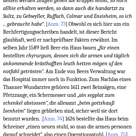
dessen werden zeugen geben die krüppel selbst, so noch
allhie erhalten werden, so dann auch die handartzt zu
Sultz, zu Gebwyller, Ruffach, Colmar und Ensisheim, so ich
... gebraucht habe
“.
[
Anm. 73
]
Obwohl es sich hier um ein
Rechfertigungsschreiben handelt, ist dieser Bericht
glaubhaft, weil er nachprüfbare Fakten erwähnt. Im
selben Jahr 1589 ließ Beer ein Haus bauen „
für einen
bestellten chyrurgum, dessen sich die armen und täglich
ankommende brästhafften leuth hetten mögen uf den
notfahl getrösten
“. Am Ende von Beers Verwaltung war
das Hospital immer noch in Funktion. Zum Nachlas eines
Thanner Wundarztes gehören 1611 zwei Beinsägen, eine
Pfetzzange, ein Schermesser und „
ain segplat zum
schenkel abstossen
“, die allesamt „
beim gottshauß
Isenheim
“ liegen geblieben sind, sicher weil sie dort
benutzt wurden. .
[
Anm. 74
]
1626 bestellte das Haus beim
Schreiner „einen neuen stuhl, so man die armen personen
darauf schneidet“, also einen Operationsstuhl.
[
Anm. 75
]