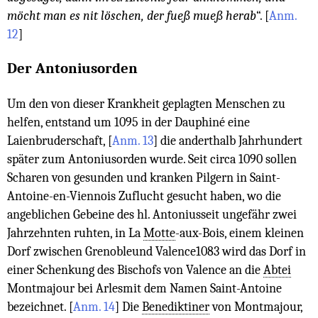
möcht man es nit löschen, der fueß mueß herab
“.
[
Anm.
12
]
Der Antoniusorden
Um den von dieser Krankheit geplagten Menschen zu
helfen, entstand um 1095 in der Dauphiné eine
Laienbruderschaft,
[
Anm. 13
]
die anderthalb Jahrhundert
später zum Antoniusorden wurde. Seit circa 1090 sollen
Scharen von gesunden und kranken Pilgern in Saint-
Antoine-en-Viennois Zuflucht gesucht haben, wo die
angeblichen Gebeine des hl. Antoniusseit ungefähr zwei
Jahrzehnten ruhten, in La
Motte
-aux-Bois, einem kleinen
Dorf zwischen Grenobleund Valence1083 wird das Dorf in
einer Schenkung des Bischofs von Valence an die
Abtei
Montmajour bei Arlesmit dem Namen Saint-Antoine
bezeichnet.
[
Anm. 14
]
Die
Benediktiner
von Montmajour,