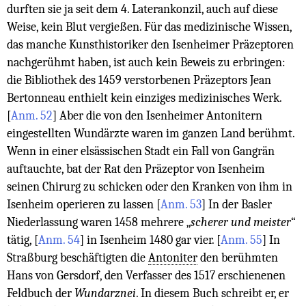
durften sie ja seit dem 4. Laterankonzil, auch auf diese
Weise, kein Blut vergießen. Für das medizinische Wissen,
das manche Kunsthistoriker den Isenheimer Präzeptoren
nachgerühmt haben, ist auch kein Beweis zu erbringen:
die Bibliothek des 1459 verstorbenen Präzeptors Jean
Bertonneau enthielt kein einziges medizinisches Werk.
[
Anm. 52
]
Aber die von den Isenheimer Antonitern
eingestellten Wundärzte waren im ganzen Land berühmt.
Wenn in einer elsässischen Stadt ein Fall von Gangrän
auftauchte, bat der Rat den Präzeptor von Isenheim
seinen Chirurg zu schicken oder den Kranken von ihm in
Isenheim operieren zu lassen
[
Anm. 53
]
In der Basler
Niederlassung waren 1458 mehrere „
scherer und meister
“
tätig,
[
Anm. 54
]
in Isenheim 1480 gar vier.
[
Anm. 55
]
In
Straßburg beschäftigten die
Antoniter
den berühmten
Hans von Gersdorf, den Verfasser des 1517 erschienenen
Feldbuch der
Wundarznei
. In diesem Buch schreibt er, er