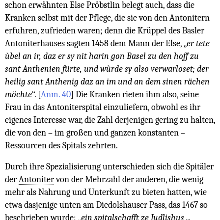
schon erwähnten Else Pröbstlin belegt auch, dass die
Kranken selbst mit der Pflege, die sie von den Antonitern
erfuhren, zufrieden waren; denn die Krüppel des Basler
Antoniterhauses sagten 1458 dem Mann der Else, „
er tete
ùbel an ir, daz er sy nit harin gon Basel zu den hoff zu
sant Anthenien fürte, und wùrde sy also verwarloset; der
heilig sant Anthenig daz an im und an dem sinen rächen
möchte
“.
[
Anm. 40
]
Die Kranken rieten ihm also, seine
Frau in das Antoniterspital einzuliefern, obwohl es ihr
eigenes Interesse war, die Zahl derjenigen gering zu halten,
die von den – im großen und ganzen konstanten –
Ressourcen des Spitals zehrten.
Durch ihre Spezialisierung unterschieden sich die Spitäler
der
Antoniter
von der Mehrzahl der anderen, die wenig
mehr als Nahrung und Unterkunft zu bieten hatten, wie
etwa dasjenige unten am Diedolshauser Pass, das 1467 so
beschrieben wurde: „
ein spitalschafft ze Judlishus ...