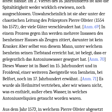
attest handle. Im 2. Viertel des 16. Jahrhunderts ist also die
Spitaltätigkeit weder wirklich erwiesen, noch
ausgeschlossen. Unwahrscheinlich ist sie aber unter der
chaotischen Leitung des Präzeptors Pierre Olivier (1554
bis 1572), der viele Güter verschleudert hat.
[
Anm. 69
]
In
einem Prozess gegen ihn werden mehrere Insassen des
Isenheimer Hauses als Zeugen zitiert, darunter ist kein
Kranker. Aber selbst von diesem Mann, unter welchem
Isenheim seinen Tiefstand erreicht hat, ist belegt, dass er
gelegentlich das Antoniuswasser gesegnet hat.
[
Anm. 70
]
Dieses Wasser ist in Basel im 15. Jahrhundert und in
Froideval, einer weiteren Zweigstelle von Isenheim, bei
Belfort, noch im 17. Jahrhundert erwähnt. .
[
Anm. 71
]
Es
wurde als Heilmittel vertrieben, aber wir wissen nicht,
was es enthielt, außer eben Wasser, in welches
Antoniusreliquien getaucht worden waren.
Aus dem Jahr 1572, in welchem Pierre Olivier abgesetzt