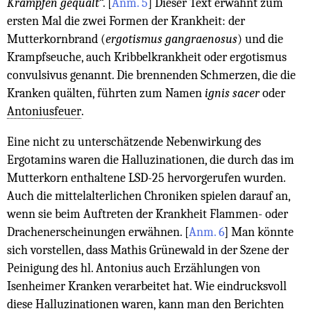
Krämpfen gequält
“.
[
Anm. 5
]
Dieser Text erwähnt zum
ersten Mal die zwei Formen der Krankheit: der
Mutterkornbrand (
ergotismus gangraenosus
) und die
Krampfseuche, auch Kribbelkrankheit oder ergotismus
convulsivus genannt. Die brennenden Schmerzen, die die
Kranken quälten, führten zum Namen
ignis sacer
oder
Antoniusfeuer
.
Eine nicht zu unterschätzende Nebenwirkung des
Ergotamins waren die Halluzinationen, die durch das im
Mutterkorn enthaltene LSD-25 hervorgerufen wurden.
Auch die mittelalterlichen Chroniken spielen darauf an,
wenn sie beim Auftreten der Krankheit Flammen- oder
Drachenerscheinungen erwähnen.
[
Anm. 6
]
Man könnte
sich vorstellen, dass Mathis Grünewald in der Szene der
Peinigung des hl. Antonius auch Erzählungen von
Isenheimer Kranken verarbeitet hat. Wie eindrucksvoll
diese Halluzinationen waren, kann man den Berichten