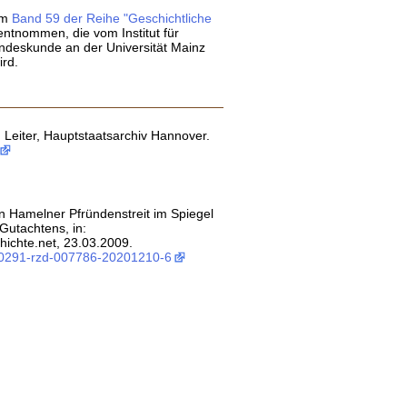
dem
Band 59 der Reihe "Geschichtliche
ntnommen, die vom Institut für
ndeskunde an der Universität Mainz
rd.
, Leiter, Hauptstaatsarchiv Hannover.
Ein Hamelner Pfründenstreit im Spiegel
 Gutachtens, in:
ichte.net, 23.03.2009.
:0291-rzd-007786-20201210-6