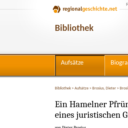
Bibliothek
Aufsätze
Biogra
Bibliothek
>
Aufsätze
>
Brosius, Dieter
>
Brosi
Ein Hamelner Pfrün
eines juristischen 
von Dieter Brosius