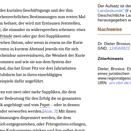
Der Aufsatz ist 
des kurialen Geschäftsgangs und der ihm
Landeskunde"
e
Geschichtliche La
irchenrechtlichen Bestimmungen zum ersten Mal
herausgegeben wi
befasst, der wird mit Erstaunen feststellen,
Nachweise
bt, die einander zu widersprechen scheinen: etwa
fründe
zwei oder gar drei Supplikanten
eichen Datum, oder wenn in einem an die Kurie
Dr. Dieter Brosius
GND:
124560822
nten in kurzem Abstand jeweils ein für sich
scheinbar unvereinbaren, die Weisheit der Kurie
Zitierhinweis
 kommen und wie sie aus dem System der
nd, das hat Ernst Pitz vor drei Jahrzehnten
Dieter, Brosius: 
eines juristischen
Jubilarin hat in ihren einschlägigen
www.regionalgesch
eispiele dafür angeführt.
URN:
urn:nbn:de
renz von zwei oder mehr Suppliken, die dem
der Bedeutung für den Erfolg die so genannten
plik angehängt und vom
Papst
– oder in dessen
 oder verworfen werden.
[
Anm. 2
]
Mit ihnen
timmungen dispensiert werden, die dem
ich entgegenstehen, oder Prärogativen erlangen,
igen Konkurrenten stärken und ihm selbst damit