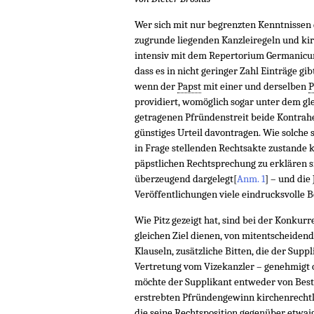
Wer sich mit nur begrenzten Kenntnissen 
zugrunde liegenden Kanzleiregeln und k
intensiv mit dem Repertorium Germanicum 
dass es in nicht geringer Zahl Einträge gi
wenn der
Papst
mit einer und derselben
P
providiert, womöglich sogar unter dem gl
getragenen Pfründenstreit beide Kontrahe
günstiges Urteil davontragen. Wie solche 
in Frage stellenden Rechtsakte zustande
päpstlichen Rechtsprechung zu erklären si
überzeugend dargelegt
[
Anm. 1
]
– und die 
Veröffentlichungen viele eindrucksvolle B
Wie Pitz gezeigt hat, sind bei der Konkur
gleichen Ziel dienen, von mitentscheiden
Klauseln, zusätzliche Bitten, die der Sup
Vertretung vom Vizekanzler – genehmigt
möchte der Supplikant entweder von Bes
erstrebten Pfründengewinn kirchenrechtl
die seine Rechtsposition gegenüber etwa