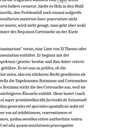
ctoris habere censetur
, hieße es Holz in den Wald
abarella, den Problemfall noch einmal aufgreife.
 nonnullorum maiorum haec poscentium
nicht
er waren, wird nicht gesagt; man geht aber wohl
Gönner des Requinus Cortenacke an der Kurie
„Summarium“ voran, eine Liste von 13 Thesen oder
umentation entfaltet. Er beginnt mit der
Expektanz (
gratia
) besitze und ihm daher
ceteris
gebühre. Es sei nun zu prüfen, ob die
or seien, also ein stärkeres Recht gewährten als
arella die Expektanzen Botzmans und Cortenackes
 Botzman sticht die des Cortenacke aus, weil sie
ächtigeren Klauseln enthält. Diese lautet (nach
liqui super provisionibus sibi faciendis de huiusmodi
rtibus generales vel speciales apostolicae sedis vel
per eos ad inhibitionem, reservationem et
essum, quibus omnibus etiam authoritate nostra
i vel alia quavis antelationis praerogative