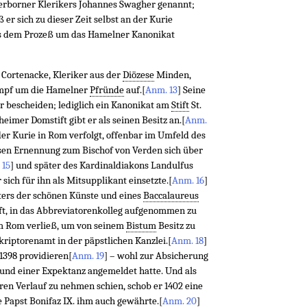
erborner Klerikers Johannes Swagher genannt;
er sich zu dieser Zeit selbst an der Kurie
aus dem Prozeß um das Hamelner Kanonikat
 Cortenacke, Kleriker aus der
Diözese
Minden,
ampf um die Hamelner
Pfründe
auf.
[
Anm. 13
]
Seine
r bescheiden; lediglich ein Kanonikat am
Stift
St.
eimer Domstift gibt er als seinen Besitz an.
[
Anm.
der Kurie in Rom verfolgt, offenbar im Umfeld des
ssen Ernennung zum Bischof von Verden sich über
 15
]
und später des Kardinaldiakons Landulfus
r sich für ihn als Mitsupplikant einsetzte.
[
Anm. 16
]
ters der schönen Künste und eines
Baccalaureus
ft, in das Abbreviatorenkolleg aufgenommen zu
im Rom verließ, um von seinem
Bistum
Besitz zu
riptorenamt in der päpstlichen Kanzlei.
[
Anm. 18
]
1398 providieren
[
Anm. 19
]
– wohl zur Absicherung
rund einer Expektanz angemeldet hatte. Und als
ren Verlauf zu nehmen schien, schob er 1402 eine
e
Papst
Bonifaz IX. ihm auch gewährte.
[
Anm. 20
]