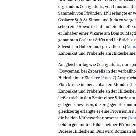
ergründen. Corrigiatoris, von Haus aus Hi
Sammeln von Pfründen. 1391 erlangte er v
Goslarer
Stift
St. Simon und Juda zu verge
schon eine Anwartschaft auf ein Beneﬁ z 
er Inhaber einer Vikarie am
Dom
zu Magde
genannten Goslarer Stifts und ließ sich zus
Silvestri in Halberstadt providieren.
[
Anm.
Kanonikat und Präbende am Hildesheimer 
Am gleichen Tag wie Corrigiatoris, nur sp
(Boyceman, bei Zabarella in der verballh
Hildesheimer Kleriker,
[
Anm. 7
]
Ansprüche
Pfarrkirche im benachbarten Münder (he
Kanonikat und Präbende an der Hildeshe
ließ er sich in den Besitz einer Vikarie a
gelegen, einweisen, die er gegen Hermann
gleichzeitig erlangte er eine Provision
si n
die beiden Mitbewerber prozessierte.
[
Anm
beiden genannten Hildesheimer Pfründen u
Diözese
Hildesheim. 1401 wird Botzman al