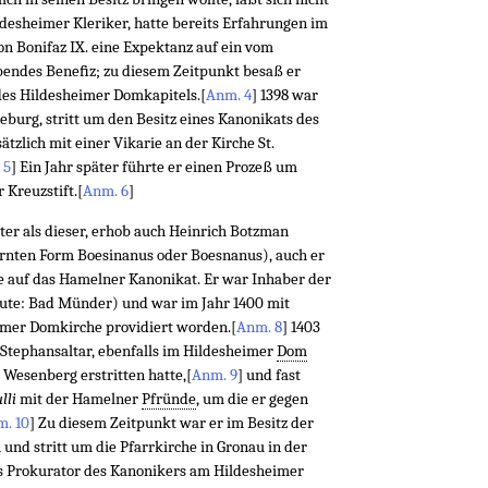
ldesheimer Kleriker, hatte bereits Erfahrungen im
on Bonifaz IX. eine Expektanz auf ein vom
bendes Beneﬁz; zu diesem Zeitpunkt besaß er
des Hildesheimer Domkapitels.
[
Anm. 4
]
1398 war
burg, stritt um den Besitz eines Kanonikats des
ätzlich mit einer Vikarie an der Kirche St.
 5
]
Ein Jahr später führte er einen Prozeß um
Kreuzstift.
[
Anm. 6
]
äter als dieser, erhob auch Heinrich Botzman
ornten Form Boesinanus oder Boesnanus), auch er
 auf das Hamelner Kanonikat. Er war Inhaber der
ute: Bad Münder) und war im Jahr 1400 mit
imer Domkirche providiert worden.
[
Anm. 8
]
1403
m Stephansaltar, ebenfalls im Hildesheimer
Dom
 Wesenberg erstritten hatte,
[
Anm. 9
]
und fast
ulli
mit der Hamelner
Pfründe
, um die er gegen
. 10
]
Zu diesem Zeitpunkt war er im Besitz der
nd stritt um die Pfarrkirche in Gronau in der
s Prokurator des Kanonikers am Hildesheimer