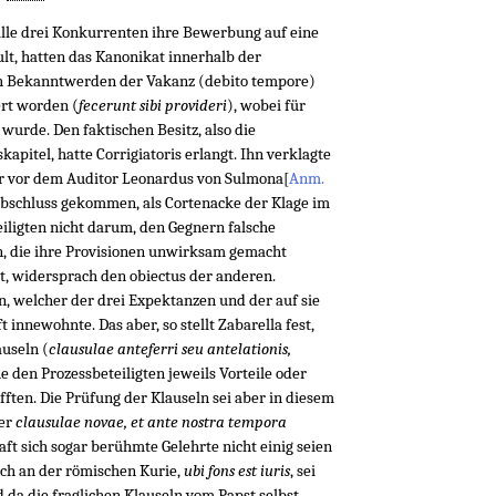
 alle drei Konkurrenten ihre Bewerbung auf eine
lt, hatten das Kanonikat innerhalb der
h Bekanntwerden der Vakanz (debito tempore)
ert worden (
fecerunt sibi provideri
), wobei für
 wurde. Den faktischen Besitz, also die
kapitel, hatte Corrigiatoris erlangt. Ihn verklagte
r vor dem Auditor Leonardus von Sulmona
[
Anm.
Abschluss gekommen, als Cortenacke der Klage im
eiligten nicht darum, den Gegnern falsche
, die ihre Provisionen unwirksam gemacht
gt, widersprach den obiectus der anderen.
n, welcher der drei Expektanzen und der auf sie
 innewohnte. Das aber, so stellt Zabarella fest,
auseln (
clausulae anteferri seu antelationis,
e den Prozessbeteiligten jeweils Vorteile oder
ften. Die Prüfung der Klauseln sei aber in diesem
ter
clausulae novae, et ante nostra tempora
ft sich sogar berühmte Gelehrte nicht einig seien
uch an der römischen Kurie,
ubi fons est iuris
, sei
d da die fraglichen Klauseln vom
Papst
selbst