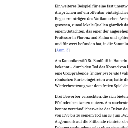
Ein weiteres Beispiel für eine fast unent
Ansprüchen auf ein offenbar einträgliches
Registereinträgen des Vatikanischen Archi
gewesen, zumal lokale Quellen gänzlich da
einem Gutachten, das einer der angesehens
Professor in Florenz und Padua und später
und für wert befunden hat, in die Samml
[
Anm. 3
]
Am Kanonikerstift St. Bonifatii in Hamel
bekannt – durch den Tod des Konrad von 
eine Großpräbende (
maior prebenda
) va
römischen Kurie eingetreten war, hatte di
Wiederbesetzung war dem freien Spiel der
Drei Bewerber versuchten, die sich biete
Pfründenbesitzes zu nutzen. Am rascheste
konnte verständlicherweise der Dekan des 
von 1393 bis zu seinem Tod am 18. Juni 14
Augenmerk auf die Präbende richtete, ob s
Dekanat verbundene oder ob er sie zusätzli