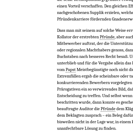
einen Vorteil verschaffen. Den gleichen E
nachgeschobenen Supplik erzielen, welche
Pfründenkarriere fördernden Gnadenerwei
Dass man mit seinem auf solche Weise er
Kollator der erstrebten
Pfründe
, aber au
Mitbewerber auftrat, der die Unterstützung
oder regionalen Machthabers genoss, dann
Buchstaben nach besseres Recht besaß. U
unterblieb und für die Vergabe allein das
vom
Papst
Meistbegünstigte noch nicht di
Extremfällen ergab die scheinbare oder t
konkurrierenden Bewerbern vorgelegten 
Prärogativen ein so verwirrendes Bild, daß
Entscheidung zu treffen. Und selbst wenn
beschritten wurde, dann konnte es gesch
beauftragte Auditor die
Pfründe
dem Kläge
dem Beklagten zusprach – ein Beleg dafür
bisweilen nicht in der Lage war, in einem 
unanfechtbare Lösung zu ﬁnden.