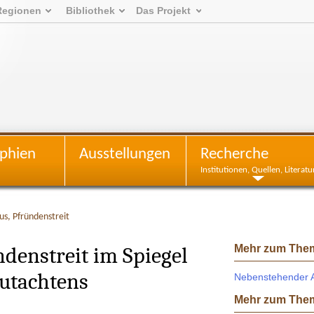
Regionen
Bibliothek
Das Projekt
phien
Ausstellungen
Recherche
Institutionen, Quellen, Literatu
us, Pfründenstreit
Mehr zum The
denstreit im Spiegel
Gutachtens
Nebenstehender Au
Mehr zum The