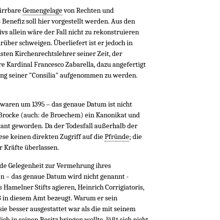
wirrbare
Gemengelage
von Rechten und
 Beneﬁz soll hier vorgestellt werden. Aus den
vs allein wäre der Fall nicht zu rekonstruieren
rüber schweigen. Überliefert ist er jedoch in
ten Kirchenrechtslehrer seiner Zeit, der
e Kardinal Francesco Zabarella, dazu angefertigt
ung seiner "Consilia" aufgenommen zu werden.
n waren um 1395 – das genaue Datum ist nicht
Brocke (auch: de Broechem) ein Kanonikat und
kant geworden. Da der Todesfall außerhalb der
ese keinen direkten Zugriff auf die
Pfründe
; die
 Kräfte überlassen.
nde Gelegenheit zur Vermehrung ihres
n – das genaue Datum wird nicht genannt -
Hamelner Stifts agieren, Heinrich Corrigiatoris,
23 in diesem Amt bezeugt. Warum er sein
ie besser ausgestattet war als die mit seinem
ch in seinen Besitz bringen wollte, läßt sich nicht