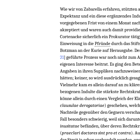
Wie wir von Zabarella erfahren, stützten
Expektanz und ein diese ergänzendes Indu
vorgegebenen Frist von einem Monat nac
akzeptiert und waren auch damit providi
Cortenacke sicherlich ein Prokurator tätig
Einweisung in die
Pfründe
durch das Stifts
Botzman an der Kurie auf Herausgabe. De
21
]
geführte Prozess war noch nicht zum 
eigenen Interesse beitrat. Es ging den Bet
Angaben in ihren Suppliken nachzuweisen
hätten; keiner, so wird ausdrücklich gesa
Vielmehr kam es allein darauf an zu kläre
bezogenen Indulte die stärkste Rechtskraft
könne allein durch einen Vergleich der Kl
clausulae derogatoriae
) geschehen, welch
Nachteile gegenüber den Gegnern verschaf
Fall besonders schwierig, weil sich darun
inusitatae
befänden, über deren Rechtskra
(
praeclari doctores sint pro et contra
). A
der Streit ja schon verhandelt worden, un