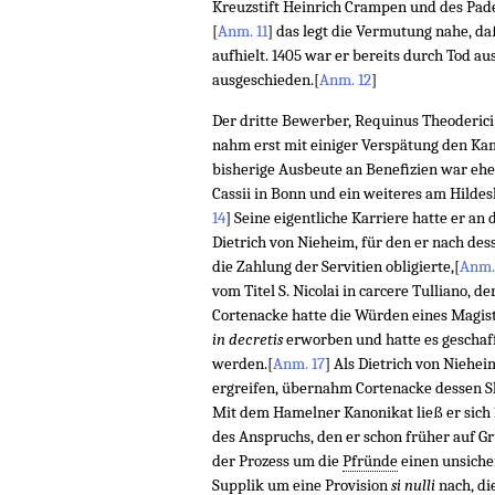
Kreuzstift Heinrich Crampen und des Pad
[
Anm. 11
]
das legt die Vermutung nahe, daß 
aufhielt. 1405 war er bereits durch Tod 
ausgeschieden.
[
Anm. 12
]
Der dritte Bewerber, Requinus Theoderici
nahm erst mit einiger Verspätung den K
bisherige Ausbeute an Beneﬁzien war ehe
Cassii in Bonn und ein weiteres am Hildesh
14
]
Seine eigentliche Karriere hatte er an 
Dietrich von Nieheim, für den er nach de
die Zahlung der Servitien obligierte,
[
Anm.
vom Titel S. Nicolai in carcere Tulliano, de
Cortenacke hatte die Würden eines Magis
in decretis
erworben und hatte es geschaf
werden.
[
Anm. 17
]
Als Dietrich von Niehe
ergreifen, übernahm Cortenacke dessen Sk
Mit dem Hamelner Kanonikat ließ er sich 
des Anspruchs, den er schon früher auf G
der Prozess um die
Pfründe
einen unsiche
Supplik um eine Provision
si nulli
nach, di