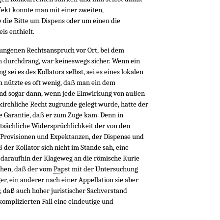
ffekt konnte man mit einer zweiten,
 die Bitte um Dispens oder um einen die
s enthielt.
rungenen Rechtsanspruch vor Ort, bei dem
ch durchdrang, war keineswegs sicher. Wenn ein
 sei es des Kollators selbst, sei es eines lokalen
 nützte es oft wenig, daß man ein dem
nd sogar dann, wenn jede Einwirkung von außen
 kirchliche Recht zugrunde gelegt wurde, hatte der
e Garantie, daß er zum Zuge kam. Denn in
atsächliche Widersprüchlichkeit der von den
Provisionen und Expektanzen, der Dispense und
 der Kollator sich nicht im Stande sah, eine
 daraufhin der Klageweg an die römische Kurie
ehen, daß der vom
Papst
mit der Untersuchung
r, ein anderer nach einer Appellation sie aber
, daß auch hoher juristischer Sachverstand
komplizierten Fall eine eindeutige und