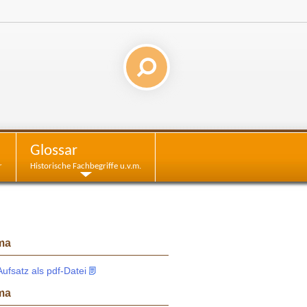
Glossar
r
Historische Fachbegriffe u.v.m.
ma
fsatz als pdf-Datei
ma