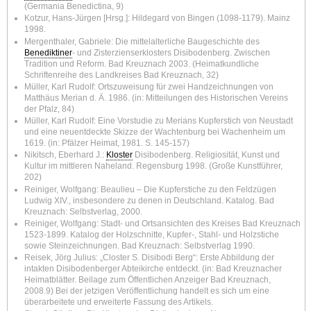
(Germania Benedictina, 9)
Kotzur, Hans-Jürgen [Hrsg.]: Hildegard von Bingen (1098-1179). Mainz
1998.
Mergenthaler, Gabriele: Die mittelalterliche Baugeschichte des
Benediktiner
- und Zisterzienserklosters Disibodenberg. Zwischen
Tradition und Reform. Bad Kreuznach 2003. (Heimatkundliche
Schriftenreihe des Landkreises Bad Kreuznach, 32)
Müller, Karl Rudolf: Ortszuweisung für zwei Handzeichnungen von
Matthäus Merian d. Ä. 1986. (in: Mitteilungen des Historischen Vereins
der Pfalz, 84)
Müller, Karl Rudolf: Eine Vorstudie zu Merians Kupferstich von Neustadt
und eine neuentdeckte Skizze der Wachtenburg bei Wachenheim um
1619. (in: Pfälzer Heimat, 1981. S. 145-157)
Nikitsch, Eberhard J.:
Kloster
Disibodenberg. Religiosität, Kunst und
Kultur im mittleren Naheland. Regensburg 1998. (Große Kunstführer,
202)
Reiniger, Wolfgang: Beaulieu – Die Kupferstiche zu den Feldzügen
Ludwig XIV., insbesondere zu denen in Deutschland. Katalog. Bad
Kreuznach: Selbstverlag, 2000.
Reiniger, Wolfgang: Stadt- und Ortsansichten des Kreises Bad Kreuznach
1523-1899. Katalog der Holzschnitte, Kupfer-, Stahl- und Holzstiche
sowie Steinzeichnungen. Bad Kreuznach: Selbstverlag 1990.
Reisek, Jörg Julius: „Closter S. Disibodi Berg“: Erste Abbildung der
intakten Disibodenberger Abteikirche entdeckt. (in: Bad Kreuznacher
Heimatblätter. Beilage zum Öffentlichen Anzeiger Bad Kreuznach,
2008.9) Bei der jetzigen Veröffentlichung handelt es sich um eine
überarbeitete und erweiterte Fassung des Artikels.