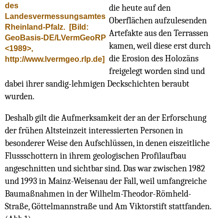
des
die heute auf den
Landesvermessungsamtes
Oberflächen aufzulesenden
Rheinland-Pfalz.
[Bild:
Artefakte aus den Terrassen
GeoBasis-DE/LVermGeoRP
kamen, weil diese erst durch
<1989>,
die Erosion des Holozäns
http://www.lvermgeo.rlp.de]
freigelegt worden sind und
dabei ihrer sandig-lehmigen Deckschichten beraubt
wurden.
Deshalb gilt die Aufmerksamkeit der an der Erforschung
der frühen Altsteinzeit interessierten Personen in
besonderer Weise den Aufschlüssen, in denen eiszeitliche
Flussschottern in ihrem geologischen Profilaufbau
angeschnitten und sichtbar sind. Das war zwischen 1982
und 1993 in Mainz-Weisenau der Fall, weil umfangreiche
Baumaßnahmen in der Wilhelm-Theodor-Römheld-
Straße, Göttelmannstraße und Am Viktorstift stattfanden.