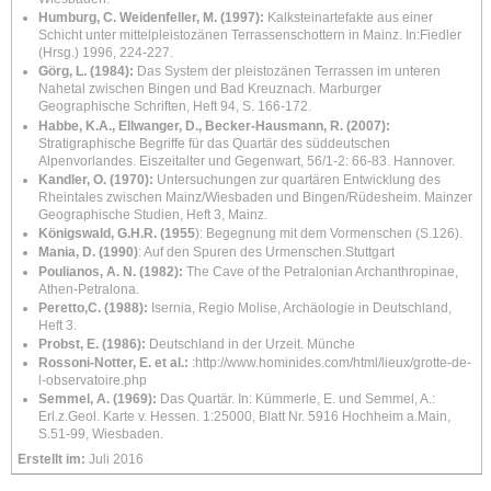
Humburg, C. Weidenfeller, M. (1997):
Kalksteinartefakte aus einer
Schicht unter mittelpleistozänen Terrassenschottern in Mainz. In:Fiedler
(Hrsg.) 1996, 224-227.
Görg, L. (1984):
Das System der pleistozänen Terrassen im unteren
Nahetal zwischen Bingen und Bad Kreuznach. Marburger
Geographische Schriften, Heft 94, S. 166-172.
Habbe, K.A., Ellwanger, D., Becker-Hausmann, R. (2007):
Stratigraphische Begriffe für das Quartär des süddeutschen
Alpenvorlandes.
Eiszeitalter und Gegenwart, 56/1-2: 66-83.
Hannover.
Kandler, O. (1970):
Untersuchungen zur quartären Entwicklung des
Rheintales zwischen
Mainz/Wiesbaden und Bingen/Rüdesheim. Mainzer
Geographische Studien, Heft 3, Mainz.
Königswald, G.H.R. (1955
): Begegnung mit dem Vormenschen (S.126).
Mania, D. (1990)
: Auf den Spuren des Urmenschen.Stuttgart
Poulianos, A. N. (1982):
The
Cave of the Petralonian Archanthropinae,
Athen-Petralona.
Peretto,C. (1988):
Isernia, Regio Molise, Archäologie in Deutschland,
Heft 3.
Probst, E. (1986):
Deutschland in der Urzeit. Münche
Rossoni-Notter, E. et al.:
:http://www.hominides.com/html/lieux/grotte-de-
l-observatoire.php
Semmel, A. (1969):
Das Quartär. In: Kümmerle, E.
und
Semmel, A.:
Erl.z.Geol. Karte v. Hessen. 1:25000, Blatt Nr. 5916 Hochheim a.Main,
S.51-99, Wiesbaden.
Erstellt im:
Juli 2016