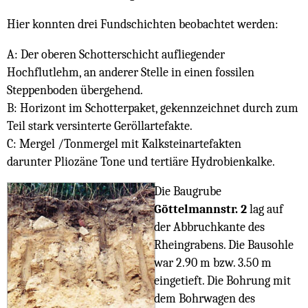
Hier konnten drei Fundschichten beobachtet werden:
A: Der oberen Schotterschicht aufliegender
Hochflutlehm, an anderer Stelle in einen fossilen
Steppenboden übergehend.
B: Horizont im Schotterpaket, gekennzeichnet durch zum
Teil stark versinterte Geröllartefakte.
C: Mergel /Tonmergel mit Kalksteinartefakten
darunter Pliozäne Tone und tertiäre Hydrobienkalke.
Die Baugrube
Göttelmannstr. 2
lag auf
der Abbruchkante des
Rheingrabens. Die Bausohle
war 2.90 m bzw. 3.50 m
eingetieft. Die Bohrung mit
dem Bohrwagen des