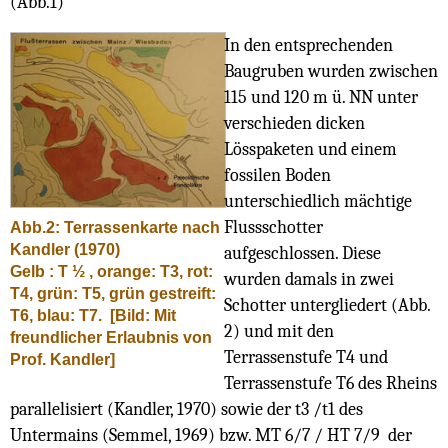
(Abb.1)
In den entsprechenden
Baugruben wurden zwischen
115 und 120 m ü. NN unter
verschieden dicken
Lösspaketen und einem
fossilen Boden
unterschiedlich mächtige
Flussschotter
Abb.2: Terrassenkarte nach
Kandler (1970)
aufgeschlossen. Diese
Gelb : T ½ , orange: T3, rot:
wurden damals in zwei
T4, grün: T5, grün gestreift:
Schotter untergliedert (Abb.
T6, blau: T7.
[Bild: Mit
2) und mit den
freundlicher Erlaubnis von
Terrassenstufe T4 und
Prof. Kandler]
Terrassenstufe T6 des Rheins
parallelisiert (Kandler, 1970) sowie der t3 /t1 des
Untermains (Semmel, 1969) bzw. MT 6/7 / HT 7/9 der