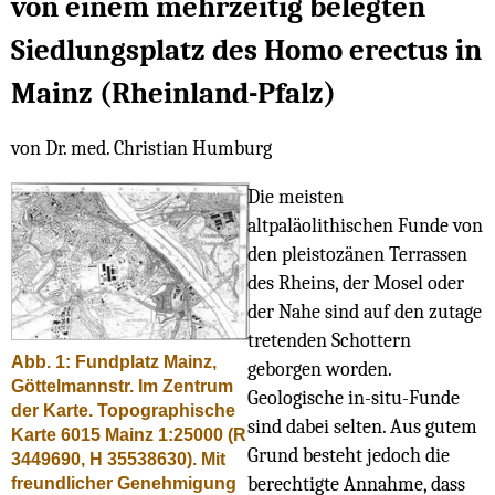
von einem mehrzeitig belegten
Siedlungsplatz des Homo erectus in
Mainz (Rheinland-Pfalz)
von Dr. med. Christian Humburg
Die meisten
altpaläolithischen Funde von
den pleistozänen Terrassen
des Rheins, der Mosel oder
der Nahe sind auf den zutage
tretenden Schottern
Abb. 1: Fundplatz Mainz,
geborgen worden.
Göttelmannstr. Im Zentrum
Geologische in-situ-Funde
der Karte. Topographische
sind dabei selten. Aus gutem
Karte 6015 Mainz 1:25000 (R
Grund besteht jedoch die
3449690, H 35538630). Mit
berechtigte Annahme, dass
freundlicher Genehmigung