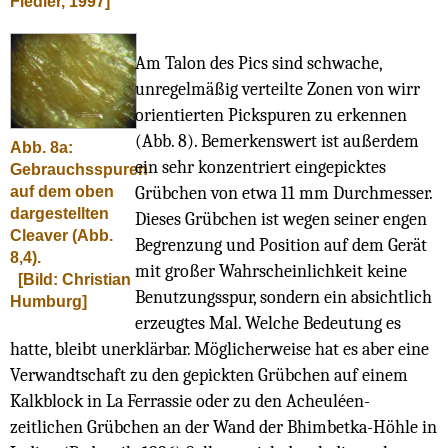
Fiedler, 1997]
Am Talon des Pics sind schwache,
unregelmäßig verteilte Zonen von wirr
orientierten Pickspuren zu erkennen
(Abb. 8). Bemerkenswert ist außerdem
Abb. 8a:
ein sehr konzentriert eingepicktes
Gebrauchsspuren
auf dem oben
Grübchen von etwa 11 mm Durchmesser.
dargestellten
Dieses Grübchen ist wegen seiner engen
Cleaver (Abb.
Begrenzung und Position auf dem Gerät
8,4).
mit großer Wahrscheinlichkeit keine
[Bild: Christian
Benutzungsspur, sondern ein absichtlich
Humburg]
erzeugtes Mal. Welche Bedeutung es
hatte, bleibt unerklärbar. Möglicherweise hat es aber eine
Verwandtschaft zu den gepickten Grübchen auf einem
Kalkblock in La Ferrassie oder zu den Acheuléen-
zeitlichen Grübchen an der Wand der Bhimbetka-Höhle in