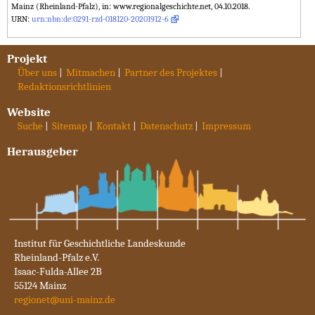
Mainz (Rheinland-Pfalz), in: www.regionalgeschichte.net, 04.10.2018.
URN:
urn:nbn:de:0291-rzd-018120-20201912-6
Projekt
Über uns
Mitmachen
Partner des Projektes
Redaktionsrichtlinien
Website
Suche
Sitemap
Kontakt
Datenschutz
Impressum
Herausgeber
Institut für Geschichtliche Landeskunde
Rheinland-Pfalz e.V.
Isaac-Fulda-Allee 2B
55124 Mainz
regionet@uni-mainz.de