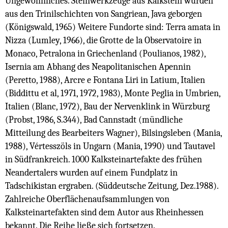
Ungewöhnliches. Steinwerkzeuge aus Kalkstein wurden
aus den Trinilschichten von Sangriean, Java geborgen
(Königswald, 1965) Weitere Fundorte sind: Terra amata in
Nizza (Lumley, 1966), die Grotte de la Observatoire in
Monaco, Petralona in Griechenland (Poulianos, 1982),
Isernia am Abhang des Neapolitanischen Apennin
(Peretto, 1988), Arcre e Fontana Liri in Latium, Italien
(Biddittu et al, 1971, 1972, 1983), Monte Peglia in Umbrien,
Italien (Blanc, 1972), Bau der Nervenklink in Würzburg
(Probst, 1986, S.344), Bad Cannstadt (mündliche
Mitteilung des Bearbeiters Wagner), Bilsingsleben (Mania,
1988), Vértesszöls in Ungarn (Mania, 1990) und Tautavel
in Südfrankreich. 1000 Kalksteinartefakte des frühen
Neandertalers wurden auf einem Fundplatz in
Tadschikistan ergraben. (Süddeutsche Zeitung, Dez.1988).
Zahlreiche Oberflächenaufsammlungen von
Kalksteinartefakten sind dem Autor aus Rheinhessen
bekannt. Die Reihe ließe sich fortsetzen.