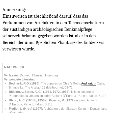
Anmerkung:
Hinzuweisen ist abschließend darauf, dass das
Vorkommen von Artefakten in den Terrassenschottern
der zuständigen archäologischen Denkmalpflege
seinerzeit bekannt gegeben worden ist, aber in den
Bereich der unmaßgeblichen Phantasie des Entdeckers
verwiesen wurde.
NACHWEISE
Verfasser:
Dr. med. Christian Humburg
Verwendete Literatur:
Bednarik, R.G. (1996)
: The cupules on Chief's Rock,
Auditorium
Cave,
Bhimbetka. The Artefact 19 (Melbourne), 63-72.
Biddittu, I., Serge, A. G.: (1971, 1972, 1983):
Istituto Italiano di
Paleontologia Umana
in Iprimi Abitanti D`Europa, Parte II, Italien.
S.113.
Blanc, A. C. (1955b, 1956a), Piperno, M. (1972)
in Iprimi Abitanti
D`Europa, Parte II, Italien.
S.118.
Fiedler, L. (Hrsg) (1997):
Archäologie der ältesten Kultur in Deutschland.
Wiesbaden.