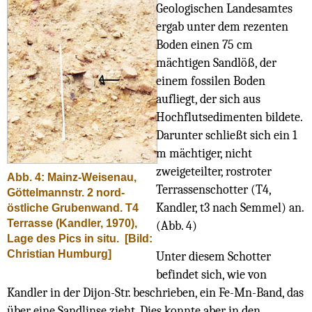
Geologischen Landesamtes
ergab unter dem rezenten
Boden einen 75 cm
mächtigen Sandlöß, der
einem fossilen Boden
aufliegt, der sich aus
Hochflutsedimenten bildete.
Darunter schließt sich ein 1
m mächtiger, nicht
zweigeteilter, rostroter
Abb. 4: Mainz-Weisenau,
Terrassenschotter (T4,
Göttelmannstr. 2 nord-
Kandler, t3 nach Semmel) an.
östliche Grubenwand. T4
Terrasse (Kandler, 1970),
(Abb. 4)
Lage des Pics in situ.
[Bild:
Christian Humburg]
Unter diesem Schotter
befindet sich, wie von
Kandler in der Dijon-Str. beschrieben, ein Fe-Mn-Band, das
über eine Sandlinse zieht. Dies konnte aber in den