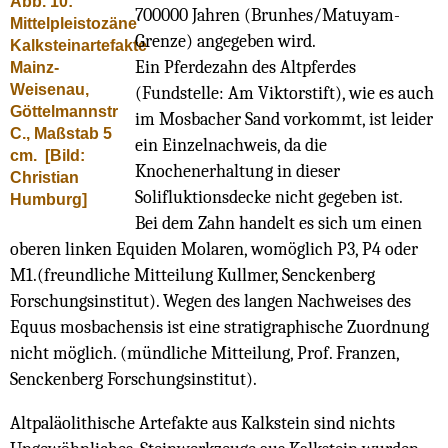
Abb. 10:
700000 Jahren (Brunhes/Matuyam-
Mittelpleistozäne
Grenze) angegeben wird.
Kalksteinartefakte
Ein Pferdezahn des Altpferdes
Mainz-
Weisenau,
(Fundstelle: Am Viktorstift), wie es auch
Göttelmannstr
im Mosbacher Sand vorkommt, ist leider
C., Maßstab 5
ein Einzelnachweis, da die
cm.
[Bild:
Knochenerhaltung in dieser
Christian
Solifluktionsdecke nicht gegeben ist.
Humburg]
Bei dem Zahn handelt es sich um einen
oberen linken Equiden Molaren, womöglich P3, P4 oder
M1.(freundliche Mitteilung Kullmer, Senckenberg
Forschungsinstitut). Wegen des langen Nachweises des
Equus mosbachensis ist eine stratigraphische Zuordnung
nicht möglich. (mündliche Mitteilung, Prof. Franzen,
Senckenberg Forschungsinstitut).
Altpaläolithische Artefakte aus Kalkstein sind nichts